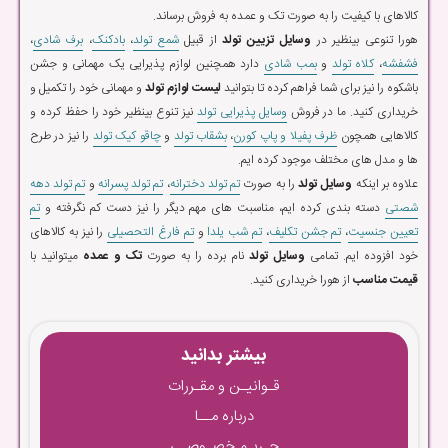
کالاهای با کیفیت را به صورت تک و عمده به فروش برساند.
هورا تنوعی بینظیر در
وسایل تزیین تولد
از قبیل
شمع تولد
،
بادکنک
،
برف شادی
،
فشفشه
،
کلاه تولد
و
بمب شادی
دارد همچنین لوازم پذیرایی یک مهمانی و جشن
باشکوه را نیز برای شما فراهم کرده تا بتوانید
لیست لوازم تولد
و مهمانی خود را تکمیل و
خریداری کنید. ما در فروش
وسایل پذیرایی تولد
نیز تنوع بینظیر خود را حفظ کرده و
کالاهایی همچون
ظرف پفیلا و پاپ کورن
،
بشقاب تولد
و
چاقو کیک تولد
را نیز در طرح
ها و مدل های مختلف موجود کرده ایم.
علاوه بر اینکه
وسایل تولد
را به صورت
تم تولد دخترانه
،
تم تولد پسرانه
و
تم تولد دهه
شصتی
دسته بندی کرده ایم، مناسبت های مهم دیگر را نیز دست کم نگرفته و
تم
تعیین جنسیت
،
تم جشن تکلیف
،
تم شب یلدا
و
تم فارغ التحصیلی
را نیز به کالاهای
خود افزوده ایم. تمامی
وسایل تولد
نام برده را به صورت
تک و عمده
میتوانید با
قیمت مناسب
از هورا خریداری کنید.
بیشتر بدانید
قـوانیـن و مقـررات
درباره مــا
حـریـم خصـوصـی