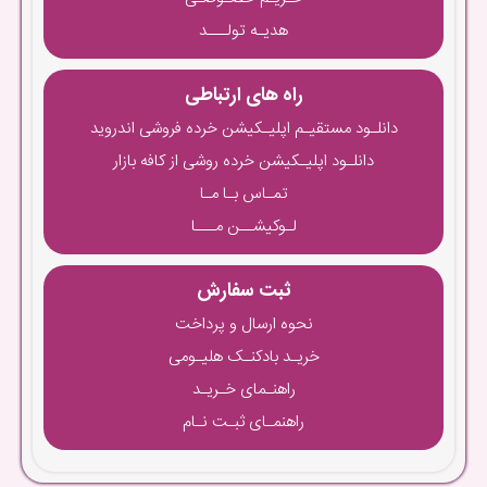
هدیـه تولـــد
راه های ارتباطی
دانلـود مستقیـم اپلیـکیشن خرده فروشی اندروید
دانلـود اپلیـکیشن خرده روشی از کافه بازار
تمـاس بـا مـا
لـوکیشــن مـــا
ثبت سفارش
نحوه ارسال و پرداخت
خریـد بادکنـک هلیـومی
راهنـمای خـریـد
راهنمـای ثبـت نـام