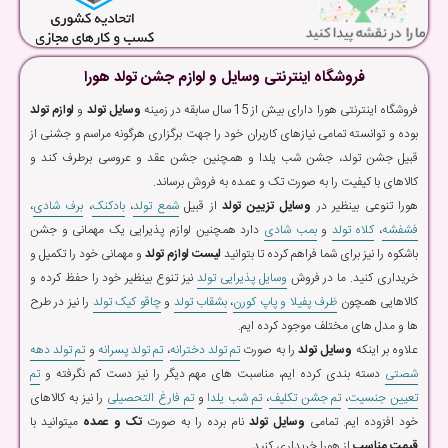
فروشگاه اینترنتی وسایل و لوازم جشن تولد هورا
فروشگاه اینترنتی هورا دارای بیش از 15 سال سابقه در زمینه
وسایل تولد
و
لوازم تولد
بوده و توانسته تمامی نیازهای کاربران خود را جهت برگزاری هرگونه مراسم و جشنی از
قبیل جشن تولد، جشن شب یلدا و همچنین جشن عقد و عروسی برطرف کند و
کالاهای با کیفیت را به صورت تک و عمده به فروش برساند.
هورا تنوعی بینظیر در
وسایل تزیین تولد
از قبیل
شمع تولد
،
بادکنک
،
برف شادی
،
فشفشه
،
کلاه تولد
و
بمب شادی
دارد همچنین لوازم پذیرایی یک مهمانی و جشن
باشکوه را نیز برای شما فراهم کرده تا بتوانید
لیست لوازم تولد
و مهمانی خود را تکمیل و
خریداری کنید. ما در فروش
وسایل پذیرایی تولد
نیز تنوع بینظیر خود را حفظ کرده و
کالاهایی همچون
ظرف پفیلا و پاپ کورن
،
بشقاب تولد
و
چاقو کیک تولد
را نیز در طرح
ها و مدل های مختلف موجود کرده ایم.
علاوه بر اینکه
وسایل تولد
را به صورت
تم تولد دخترانه
،
تم تولد پسرانه
و
تم تولد دهه
شصتی
دسته بندی کرده ایم، مناسبت های مهم دیگر را نیز دست کم نگرفته و
تم
تعیین جنسیت
،
تم جشن تکلیف
،
تم شب یلدا
و
تم فارغ التحصیلی
را نیز به کالاهای
خود افزوده ایم. تمامی
وسایل تولد
نام برده را به صورت
تک و عمده
میتوانید با
قیمت مناسب
از هورا خریداری کنید.