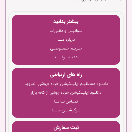
بیشتر بدانید
قـوانیـن و مقـررات
درباره مــا
حـریـم خصـوصـی
هدیـه تولـــد
راه های ارتباطی
دانلـود مستقیـم اپلیـکیشن خرده فروشی اندروید
دانلـود اپلیـکیشن خرده روشی از کافه بازار
تمـاس بـا مـا
لـوکیشــن مـــا
ثبت سفارش