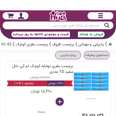
جستجو
فروش به همکار
قیمت و موجودی کالاها به روز میباشد
پذیرایی و مهمانی
برچسب ظروف
برچسب بطری کوچک
43 کالا
جستجوی پیشرفته
پربازدیدترین
برچسب بطری نوشابه کوچک تم آبی خال
سفید 10 عددی
۱۷,۲۰۰ تومان
۱,۷۲۰ تومان
تخفیف ( %۱۰ )
۱۵,۴۸۰ تومان
delete
remove
add
بسته
۱۴۸ ۰۲۰ ۰۳۹