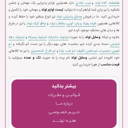
فشفشه
،
کلاه تولد
و
بمب شادی
دارد همچنین لوازم پذیرایی یک مهمانی و جشن
باشکوه را نیز برای شما فراهم کرده تا بتوانید
لیست لوازم تولد
و مهمانی خود را تکمیل و
خریداری کنید. ما در فروش
وسایل پذیرایی تولد
نیز تنوع بینظیر خود را حفظ کرده و
کالاهایی همچون
ظرف پفیلا و پاپ کورن
،
بشقاب تولد
و
چاقو کیک تولد
را نیز در طرح
ها و مدل های مختلف موجود کرده ایم.
علاوه بر اینکه
وسایل تولد
را به صورت
تم تولد دخترانه
،
تم تولد پسرانه
و
تم تولد دهه
شصتی
دسته بندی کرده ایم، مناسبت های مهم دیگر را نیز دست کم نگرفته و
تم
تعیین جنسیت
،
تم جشن تکلیف
،
تم شب یلدا
و
تم فارغ التحصیلی
را نیز به کالاهای
خود افزوده ایم. تمامی
وسایل تولد
نام برده را به صورت
تک و عمده
میتوانید با
قیمت مناسب
از هورا خریداری کنید.
بیشتر بدانید
قـوانیـن و مقـررات
درباره مــا
حـریـم خصـوصـی
هدیـه تولـــد