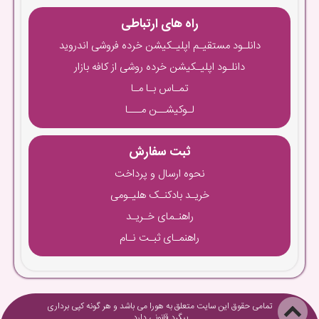
راه های ارتباطی
دانلـود مستقیـم اپلیـکیشن خرده فروشی اندروید
دانلـود اپلیـکیشن خرده روشی از کافه بازار
تمـاس بـا مـا
لـوکیشــن مـــا
ثبت سفارش
نحوه ارسال و پرداخت
خریـد بادکنـک هلیـومی
راهنـمای خـریـد
راهنمـای ثبـت نـام
تمامی حقوق این سایت متعلق به هورا می باشد و هر گونه کپی برداری
پیگرد قانونی دارد.