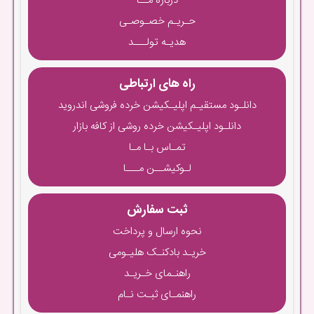
درباره مــا
حـریـم خصـوصـی
هدیـه تولـــد
راه های ارتباطی
دانلـود مستقیـم اپلیـکیشن خرده فروشی اندروید
دانلـود اپلیـکیشن خرده روشی از کافه بازار
تمـاس بـا مـا
لـوکیشــن مـــا
ثبت سفارش
نحوه ارسال و پرداخت
خریـد بادکنـک هلیـومی
راهنـمای خـریـد
راهنمـای ثبـت نـام