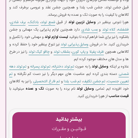
بوده و توانسته تمامی نیازهای کاربران خود را جهت برگزاری هرگونه مراسم و جشنی از
قبیل جشن تولد، جشن شب یلدا و همچنین جشن عقد و عروسی برطرف کند و
کالاهای با کیفیت را به صورت تک و عمده به فروش برساند.
هورا تنوعی بینظیر در
وسایل تزیین تولد
از قبیل
شمع تولد
،
بادکنک
،
برف شادی
،
فشفشه
،
کلاه تولد
و
بمب شادی
دارد همچنین لوازم پذیرایی یک مهمانی و جشن
باشکوه را نیز برای شما فراهم کرده تا بتوانید
لیست لوازم تولد
و مهمانی خود را تکمیل و
خریداری کنید. ما در فروش
وسایل پذیرایی تولد
نیز تنوع بینظیر خود را حفظ کرده و
کالاهایی همچون
ظرف پفیلا و پاپ کورن
،
بشقاب تولد
و
چاقو کیک تولد
را نیز در طرح
ها و مدل های مختلف موجود کرده ایم.
علاوه بر اینکه
وسایل تولد
را به صورت
تم تولد دخترانه
،
تم تولد پسرانه
و
تم تولد دهه
شصتی
دسته بندی کرده ایم، مناسبت های مهم دیگر را نیز دست کم نگرفته و
تم
تعیین جنسیت
،
تم جشن تکلیف
،
تم شب یلدا
و
تم فارغ التحصیلی
را نیز به کالاهای
خود افزوده ایم. تمامی
وسایل تولد
نام برده را به صورت
تک و عمده
میتوانید با
قیمت مناسب
از هورا خریداری کنید.
بیشتر بدانید
قـوانیـن و مقـررات