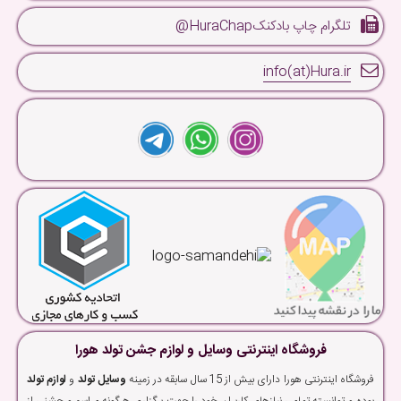
تلگرام چاپ بادکنکHuraChap@
info(at)Hura.ir
فروشگاه اینترنتی وسایل و لوازم جشن تولد هورا
فروشگاه اینترنتی هورا دارای بیش از 15 سال سابقه در زمینه
وسایل تولد
و
لوازم تولد