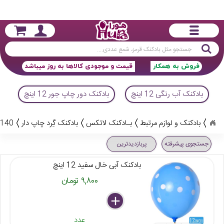
جستجو
فروش به همکار
قیمت و موجودی کالاها به روز میباشد
بادکنک آب رنگی 12 اینچ
بادکنک دور چاپ جور 12 اینچ
ب
بادکنک و لوازم مرتبط
بـادکنک لاتکس
بادکنک گِرد چاپ دار
140 کالا
جستجوی پیشرفته
پربازدیدترین
بادکنک آبی خال سفید 12 اینچ
۹,۸۰۰ تومان
delete
remove
add
عدد