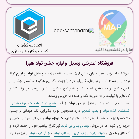
فروشگاه اینترنتی وسایل و لوازم جشن تولد هورا
فروشگاه اینترنتی هورا دارای بیش از 15 سال سابقه در زمینه
وسایل تولد
و
لوازم تولد
بوده و توانسته تمامی نیازهای کاربران خود را جهت برگزاری هرگونه مراسم و جشنی از
قبیل جشن تولد، جشن شب یلدا و همچنین جشن عقد و عروسی برطرف کند و
کالاهای با کیفیت را به صورت تک و عمده به فروش برساند.
هورا تنوعی بینظیر در
وسایل تزیین تولد
از قبیل
شمع تولد
،
بادکنک
،
برف شادی
،
فشفشه
،
کلاه تولد
و
بمب شادی
دارد همچنین لوازم پذیرایی یک مهمانی و جشن
باشکوه را نیز برای شما فراهم کرده تا بتوانید
لیست لوازم تولد
و مهمانی خود را تکمیل و
خریداری کنید. ما در فروش
وسایل پذیرایی تولد
نیز تنوع بینظیر خود را حفظ کرده و
کالاهایی همچون
ظرف پفیلا و پاپ کورن
،
بشقاب تولد
و
چاقو کیک تولد
را نیز در طرح