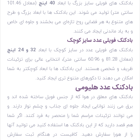
بادکنک های فویلی سایز بزرگ با ابعاد
40 اینچ
(معادل 101.46
سانتی متر) تولید می شوند. این بادکنک ها با ابعاد بزرگ و طرح
های متنوع به هر فضایی روح تازه‌ای می بخشند و جلوه ای خاص
و به یاد ماندنی ایجاد می کنند.
بادکنک فویلی عدد سایز کوچک
بادکنک های فویلی عدد در سایز کوچک با ابعاد
32 و 24 اینچ
(معادل 81.28 و 60.96 سانتی متر)، انتخابی عالی برای تزئینات
ظریف و شخصی هستند. این بادکنک ها با ابعاد کوچکتر به شما
امکان می دهند تا دکورهای متنوع تری ایجاد کنید.
بادکنک عدد هلیومی
بادکنک های معلق در هوا که از جنس فویل ساخته شده اند و
برق می زنند توانایی ایجاد جلوه ای جذاب و چشم نواز دارند. و
می توانند تزئینات مراسم شما را منحصر به فرد کنند. اگر شما
هم قصد دارید که از این بادکنک ها استفاده کنید می توانید آنها
را از هورا سفارش دهید. کافیست در هنگام ثبت سفارش