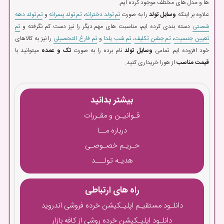
ها و مدل های مختلف موجود کرده ایم.
علاوه بر اینکه
وسایل تولد
را به صورت
تم تولد دخترانه
،
تم تولد پسرانه
و
تم تولد دهه
شصتی
دسته بندی کرده ایم، مناسبت های مهم دیگر را نیز دست کم نگرفته و
تم
تعیین جنسیت
،
تم جشن تکلیف
،
تم شب یلدا
و
تم فارغ التحصیلی
را نیز به کالاهای
خود افزوده ایم. تمامی
وسایل تولد
نام برده را به صورت
تک و عمده
میتوانید با
قیمت مناسب
از هورا خریداری کنید.
بیشتر بدانید
قـوانیـن و مقـررات
درباره مــا
حـریـم خصـوصـی
هدیـه تولـــد
راه های ارتباطی
دانلـود مستقیـم اپلیـکیشن خرده فروشی اندروید
دانلـود اپلیـکیشن خرده روشی از کافه بازار