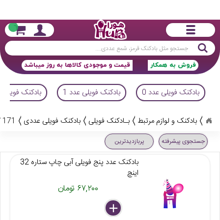
جستجو
فروش به همکار
قیمت و موجودی کالاها به روز میباشد
بادکنک فویلی عدد 0
بادکنک فویلی عدد 1
بادکنک فویلی ع
بادکنک و لوازم مرتبط
بـادکنک فویلی
بادکنک فویلی عددی
171 کالا
جستجوی پیشرفته
پربازدیدترین
بادکنک عدد پنج فویلی آبی چاپ ستاره 32
اینچ
۶۷,۲۰۰ تومان
delete
remove
add