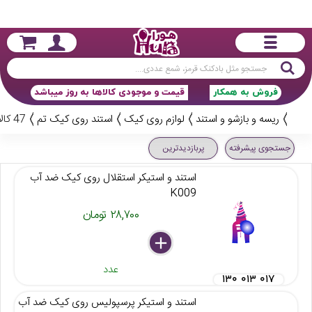
جستجو
فروش به همکار
قیمت و موجودی کالاها به روز میباشد
ریسه و بازشو و استند
لوازم روی کیک
استند روی کیک تم
47 کالا
جستجوی پیشرفته
پربازدیدترین
استند و استیکر استقلال روی کیک ضد آب
K009
۲۸,۷۰۰ تومان
delete
remove
add
عدد
۱۳۰ ۰۱۳ ۰۱۷
استند و استیکر پرسپولیس روی کیک ضد آب