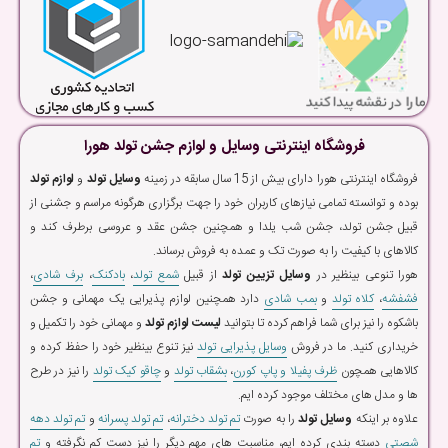
فروشگاه اینترنتی وسایل و لوازم جشن تولد هورا
فروشگاه اینترنتی هورا دارای بیش از 15 سال سابقه در زمینه
وسایل تولد
و
لوازم تولد
بوده و توانسته تمامی نیازهای کاربران خود را جهت برگزاری هرگونه مراسم و جشنی از
قبیل جشن تولد، جشن شب یلدا و همچنین جشن عقد و عروسی برطرف کند و
کالاهای با کیفیت را به صورت تک و عمده به فروش برساند.
هورا تنوعی بینظیر در
وسایل تزیین تولد
از قبیل
شمع تولد
،
بادکنک
،
برف شادی
،
فشفشه
،
کلاه تولد
و
بمب شادی
دارد همچنین لوازم پذیرایی یک مهمانی و جشن
باشکوه را نیز برای شما فراهم کرده تا بتوانید
لیست لوازم تولد
و مهمانی خود را تکمیل و
خریداری کنید. ما در فروش
وسایل پذیرایی تولد
نیز تنوع بینظیر خود را حفظ کرده و
کالاهایی همچون
ظرف پفیلا و پاپ کورن
،
بشقاب تولد
و
چاقو کیک تولد
را نیز در طرح
ها و مدل های مختلف موجود کرده ایم.
علاوه بر اینکه
وسایل تولد
را به صورت
تم تولد دخترانه
،
تم تولد پسرانه
و
تم تولد دهه
شصتی
دسته بندی کرده ایم، مناسبت های مهم دیگر را نیز دست کم نگرفته و
تم