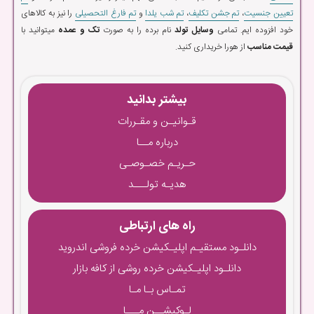
تعیین جنسیت
،
تم جشن تکلیف
،
تم شب یلدا
و
تم فارغ التحصیلی
را نیز به کالاهای
خود افزوده ایم. تمامی
وسایل تولد
نام برده را به صورت
تک و عمده
میتوانید با
قیمت مناسب
از هورا خریداری کنید.
بیشتر بدانید
قـوانیـن و مقـررات
درباره مــا
حـریـم خصـوصـی
هدیـه تولـــد
راه های ارتباطی
دانلـود مستقیـم اپلیـکیشن خرده فروشی اندروید
دانلـود اپلیـکیشن خرده روشی از کافه بازار
تمـاس بـا مـا
لـوکیشــن مـــا