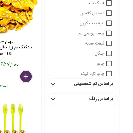
فوتک بلند
دستمال کاغذی
ظرف پاپ کورن
ریسه پرچمی تم
 ۰۳۷ ۰۱۰
گیفت هدیه
100 عددی
چنگال
۶۵۷,۲۰۰ تومان
چاقو
چاقو کارد کیک
delete
remove
add
بر اساس تم شخصیتی
نی نوش
بسته
بشقاب و لیوان
بر اساس رنگ
سفره رومیزی
برچسب بطری
کلاه توپ توپی