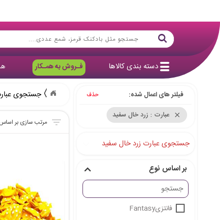
دسته بندی کالاها
فـروش به همـکار
هد
جستجوی عبارت
فیلتر های اعمال شده:
حذف
عبارت : زرد خال سفید
close
جستجوی عبارت زرد خال سفید
بر اساس نوع
فانتزیFantasy