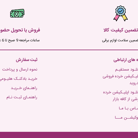
تضمین کیفیت کالا
فروش یا تحویل حضو
ضمین سلامت لوازم برقی
ساعات مراجعه 9 صبح تا 6 عصر
ه های ارتباطی
ثبت سفارش
نلـود مستقیـم
نحوه ارسال و پرداخت
لیـکیشن خرده فروشی
خریـد بادکنـک هلیـومی
دروید
راهنـمای خـریـد
نلـود اپلیـکیشن خرده
راهنمـای ثبـت نـام
شی از کافه بازار
ـاس بـا مـا
وکیشــن مـــا