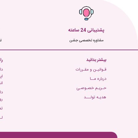
پشتیبانی 24 ساعته
مشاوره تخصصی جشن
ت
بیشتر بدانید
را
قـوانیـن و مقـررات
دا
اپ
درباره مــا
ان
حـریـم خصـوصـی
دا
هدیـه تولـــد
رو
تم
لـ