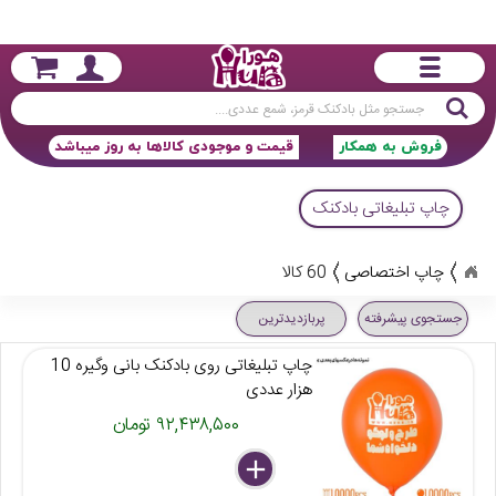
جستجو
فروش به همکار
قیمت و موجودی کالاها به روز میباشد
چاپ تبلیغاتی بادکنک
چاپ اختصاصی
60 کالا
جستجوی پیشرفته
پربازدیدترین
چاپ تبلیغاتی روی بادکنک بانی وگیره 10
هزار عددی
۹۲,۴۳۸,۵۰۰ تومان
delete
remove
add