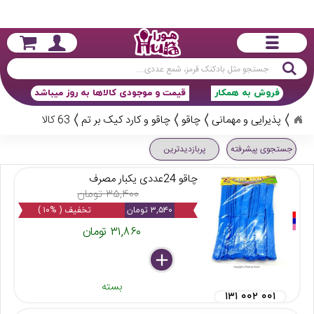
جستجو
فروش به همکار
قیمت و موجودی کالاها به روز میباشد
پذیرایی و مهمانی
چاقو
چاقو و کارد کیک بر تم
63 کالا
جستجوی پیشرفته
پربازدیدترین
چاقو 24عددی یکبار مصرف
۳۵,۴۰۰ تومان
۳,۵۴۰ تومان
تخفیف ( %۱۰ )
۳۱,۸۶۰ تومان
delete
remove
add
بسته
۱۳۱ ۰۰۲ ۰۰۱