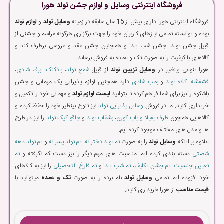
فروشگاه اینترنتی وسایل و لوازم جشن تولد هورا
فروشگاه اینترنتی هورا دارای بیش از 15 سال سابقه در زمینه
وسایل تولد
و
لوازم تولد
بوده و توانسته تمامی نیازهای کاربران خود را جهت برگزاری هرگونه مراسم و جشنی از
قبیل جشن تولد، جشن شب یلدا و همچنین جشن عقد و عروسی برطرف کند و
کالاهای با کیفیت را به صورت تک و عمده به فروش برساند.
هورا تنوعی بینظیر در
وسایل تزیین تولد
از قبیل
شمع تولد
،
بادکنک
،
برف شادی
،
فشفشه
،
کلاه تولد
و
بمب شادی
دارد همچنین لوازم پذیرایی یک مهمانی و جشن
باشکوه را نیز برای شما فراهم کرده تا بتوانید
لیست لوازم تولد
و مهمانی خود را تکمیل و
خریداری کنید. ما در فروش
وسایل پذیرایی تولد
نیز تنوع بینظیر خود را حفظ کرده و
کالاهایی همچون
ظرف پفیلا و پاپ کورن
،
بشقاب تولد
و
چاقو کیک تولد
را نیز در طرح
ها و مدل های مختلف موجود کرده ایم.
علاوه بر اینکه
وسایل تولد
را به صورت
تم تولد دخترانه
،
تم تولد پسرانه
و
تم تولد دهه
شصتی
دسته بندی کرده ایم، مناسبت های مهم دیگر را نیز دست کم نگرفته و
تم
تعیین جنسیت
،
تم جشن تکلیف
،
تم شب یلدا
و
تم فارغ التحصیلی
را نیز به کالاهای
خود افزوده ایم. تمامی
وسایل تولد
نام برده را به صورت
تک و عمده
میتوانید با
قیمت مناسب
از هورا خریداری کنید.