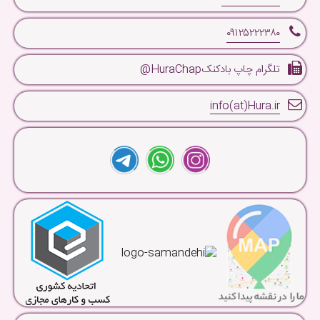
۰۹۱۲۵۲۲۲۳۸۰
تلگرام چاپ بادکنکHuraChap@
info(at)Hura.ir