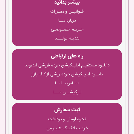
بیشتر بدانید
قـوانیـن و مقـررات
درباره مــا
حـریـم خصـوصـی
هدیـه تولـــد
راه های ارتباطی
دانلـود مستقیـم اپلیـکیشن خرده فروشی اندروید
دانلـود اپلیـکیشن خرده روشی از کافه بازار
تمـاس بـا مـا
لـوکیشــن مـــا
ثبت سفارش
نحوه ارسال و پرداخت
خریـد بادکنـک هلیـومی