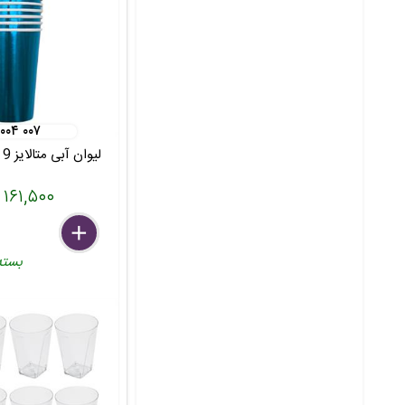
 ۰۰۴ ۰۰۷
لیوان آبی متالایز 9 سانتی 20عددی
۱۶۱,۵۰۰ تومان
delete
remove
add
بسته