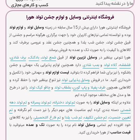
فروشگاه اینترنتی وسایل و لوازم جشن تولد هورا
فروشگاه اینترنتی هورا دارای بیش از 15 سال سابقه در زمینه
وسایل تولد
و
لوازم تولد
بوده و توانسته تمامی نیازهای کاربران خود را جهت برگزاری هرگونه مراسم و جشنی از
قبیل جشن تولد، جشن شب یلدا و همچنین جشن عقد و عروسی برطرف کند و
کالاهای با کیفیت را به صورت تک و عمده به فروش برساند.
هورا تنوعی بینظیر در
وسایل تزیین تولد
از قبیل
شمع تولد
،
بادکنک
،
برف شادی
،
فشفشه
،
کلاه تولد
و
بمب شادی
دارد همچنین لوازم پذیرایی یک مهمانی و جشن
باشکوه را نیز برای شما فراهم کرده تا بتوانید
لیست لوازم تولد
و مهمانی خود را تکمیل و
خریداری کنید. ما در فروش
وسایل پذیرایی تولد
نیز تنوع بینظیر خود را حفظ کرده و
کالاهایی همچون
ظرف پفیلا و پاپ کورن
،
بشقاب تولد
و
چاقو کیک تولد
را نیز در طرح
ها و مدل های مختلف موجود کرده ایم.
علاوه بر اینکه
وسایل تولد
را به صورت
تم تولد دخترانه
،
تم تولد پسرانه
و
تم تولد دهه
شصتی
دسته بندی کرده ایم، مناسبت های مهم دیگر را نیز دست کم نگرفته و
تم
تعیین جنسیت
،
تم جشن تکلیف
،
تم شب یلدا
و
تم فارغ التحصیلی
را نیز به کالاهای
خود افزوده ایم. تمامی
وسایل تولد
نام برده را به صورت
تک و عمده
میتوانید با
قیمت مناسب
از هورا خریداری کنید.