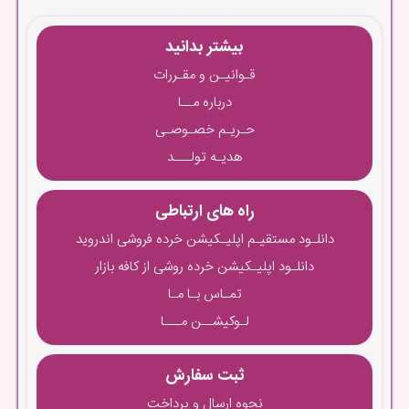
بیشتر بدانید
قـوانیـن و مقـررات
درباره مــا
حـریـم خصـوصـی
هدیـه تولـــد
راه های ارتباطی
دانلـود مستقیـم اپلیـکیشن خرده فروشی اندروید
دانلـود اپلیـکیشن خرده روشی از کافه بازار
تمـاس بـا مـا
لـوکیشــن مـــا
ثبت سفارش
نحوه ارسال و پرداخت