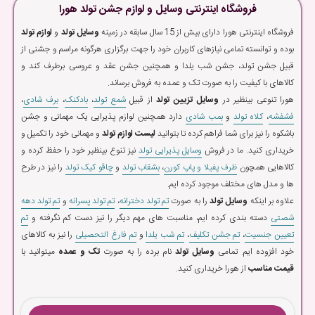
فروشگاه اینترنتی وسایل و لوازم جشن تولد هورا
فروشگاه اینترنتی هورا دارای بیش از 15 سال سابقه در زمینه
وسایل تولد
و
لوازم تولد
بوده و توانسته تمامی نیازهای کاربران خود را جهت برگزاری هرگونه مراسم و جشنی از
قبیل جشن تولد، جشن شب یلدا و همچنین جشن عقد و عروسی برطرف کند و
کالاهای با کیفیت را به صورت تک و عمده به فروش برساند.
هورا تنوعی بینظیر در
وسایل تزیین تولد
از قبیل
شمع تولد
،
بادکنک
،
برف شادی
،
فشفشه
،
کلاه تولد
و
بمب شادی
دارد همچنین لوازم پذیرایی یک مهمانی و جشن
باشکوه را نیز برای شما فراهم کرده تا بتوانید
لیست لوازم تولد
و مهمانی خود را تکمیل و
خریداری کنید. ما در فروش
وسایل پذیرایی تولد
نیز تنوع بینظیر خود را حفظ کرده و
کالاهایی همچون
ظرف پفیلا و پاپ کورن
،
بشقاب تولد
و
چاقو کیک تولد
را نیز در طرح
ها و مدل های مختلف موجود کرده ایم.
علاوه بر اینکه
وسایل تولد
را به صورت
تم تولد دخترانه
،
تم تولد پسرانه
و
تم تولد دهه
شصتی
دسته بندی کرده ایم، مناسبت های مهم دیگر را نیز دست کم نگرفته و
تم
تعیین جنسیت
،
تم جشن تکلیف
،
تم شب یلدا
و
تم فارغ التحصیلی
را نیز به کالاهای
خود افزوده ایم. تمامی
وسایل تولد
نام برده را به صورت
تک و عمده
میتوانید با
قیمت مناسب
از هورا خریداری کنید.