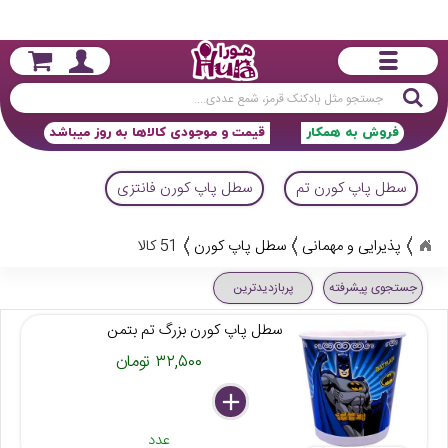
جستجو
فروش به همکار
قیمت و موجودی کالاها به روز میباشد
سطل پاپ کورن تم
سطل پاپ کورن فانتزی
پذیرایی و مهمانی
سطل پاپ کورن
51 کالا
جستجوی پیشرفته
پربازدیدترین
سطل پاپ کورن بزرگ تم بتمن
۳۲,۵۰۰ تومان
delete
remove
add
عدد