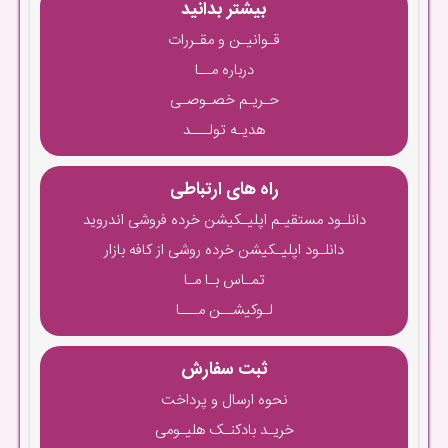
بیشتر بدانید
قـوانیـن و مقـررات
درباره مــا
حـریـم خصـوصـی
هدیـه تولـــد
راه های ارتباطی
دانلـود مستقیـم اپلیـکیشن خرده فروشی اندروید
دانلـود اپلیـکیشن خرده روشی از کافه بازار
تمـاس بـا مـا
لـوکیشــن مـــا
ثبت سفارش
نحوه ارسال و پرداخت
خریـد بادکنـک هلیـومی