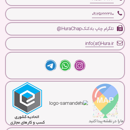
۰۹۱۲۵۲۲۲۳۸۰
تلگرام چاپ بادکنکHuraChap@
info(at)Hura.ir