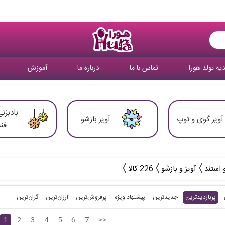
یه تولد هورا
تماس با ما
درباره ما
آموزش
بادبزنی
آویز گوی و توپ
آویز بازشو
فن
 استند
آویز و بازشو
226 کالا
پربازدیدترین
جدیدترین
پیشنهاد ویژه
پرفروش‌ترین‌
ارزان‌ترین
گران‌ترین
1
2
3
4
5
6
7
>>