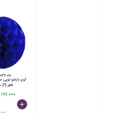
 ۰۲۷ ۰۱۰
آویز بازشو توپی س
قطر 25 سانت
۱۷۸,۰۰۰ تومان
delete
remove
add
عدد