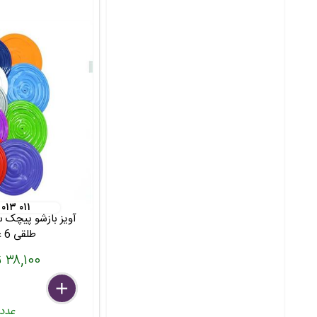
 ۰۱۳ ۰۱۱
آویز بازشو پیچک 
طلقی 6 عددی
۳۸,۱۰۰ تومان
delete
remove
add
عدد