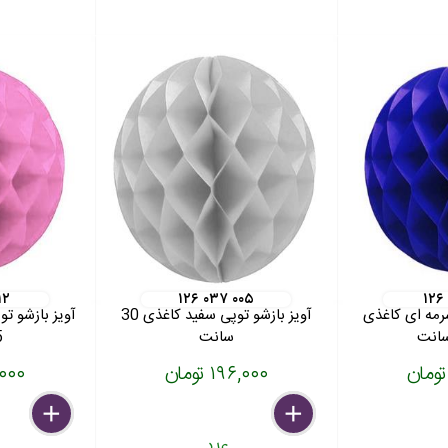
۱۲
۱۲۶ ۰۳۷ ۰۰۵
۱۲۶
رمه ای کاغذی
آویز بازشو توپی سفید کاغذی 30
آویز بازشو ت
سانت
5
۱۹۶,۰۰۰ تومان
۷۸,۰۰۰
delete
remove
add
delete
remove
add
عدد