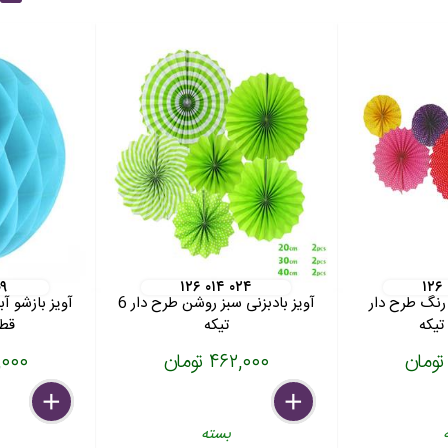
۰۹
۱۲۶ ۰۱۴ ۰۲۴
۱۲۶
 رنگ طرح دار
آویز بادبزنی سبز روشن طرح دار 6
آویز بازشو آ
تیکه
قطر 20 
۴۶۲,۰۰۰ تومان
۵۵,۰۰۰
delete
remove
add
delete
remove
add
بسته