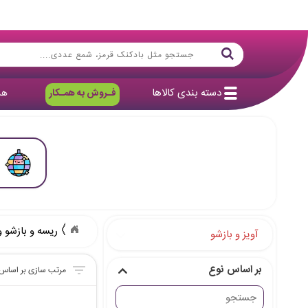
دسته بندی کالاها
فـروش به همـکار
هد
ریسه و بازشو و
آویز و بازشو
بر اساس نوع