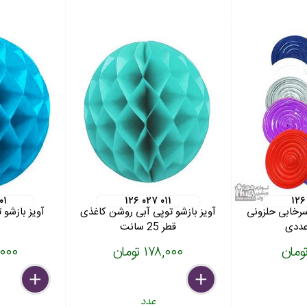
۰۱
۱۲۶ ۰۲۷ ۰۱۱
۱۲۶
سرخابی حلزونی
آویز بازشو توپی آبی روشن کاغذی
قطر 25 سانت
۱۷۸,۰۰۰ تومان
۹۶,۰۰۰
delete
remove
add
delete
remove
add
عدد