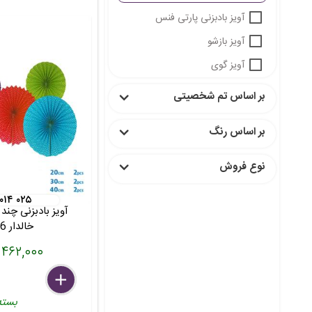
آویز بادبزنی پارتی فنس
آویز بازشو
آویز گوی
بر اساس تم شخصیتی
بر اساس رنگ
نوع فروش
 ۰۱۴ ۰۲۵
آویز بادبزنی چند
خالدار 6 تیکه
۴۶۲,۰۰۰ تومان
delete
remove
add
بسته