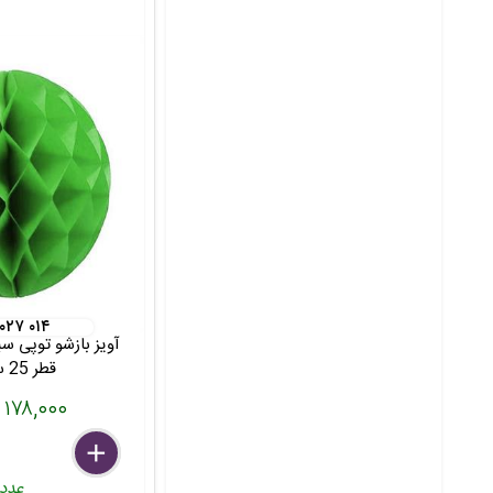
 ۰۲۷ ۰۱۴
آویز بازشو توپی س
قطر 25 سانت
۱۷۸,۰۰۰ تومان
delete
remove
add
عدد