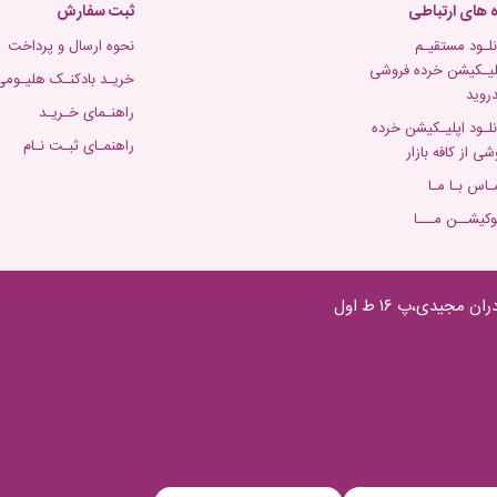
ه های ارتباطی
ثبت سفارش
نلـود مستقیـم
نحوه ارسال و پرداخت
لیـکیشن خرده فروشی
خریـد بادکنـک هلیـومی
دروید
راهنـمای خـریـد
نلـود اپلیـکیشن خرده
راهنمـای ثبـت نـام
شی از کافه بازار
ـاس بـا مـا
وکیشــن مـــا