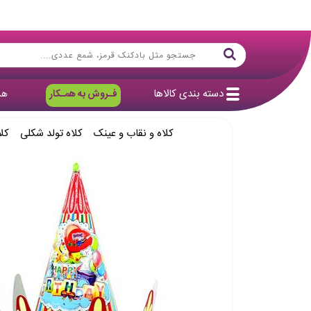
دسته بندی کالاها
فـروش به همـکار
هد
کلاه و نقاب و عینک
کلاه تولد شکلی
کل