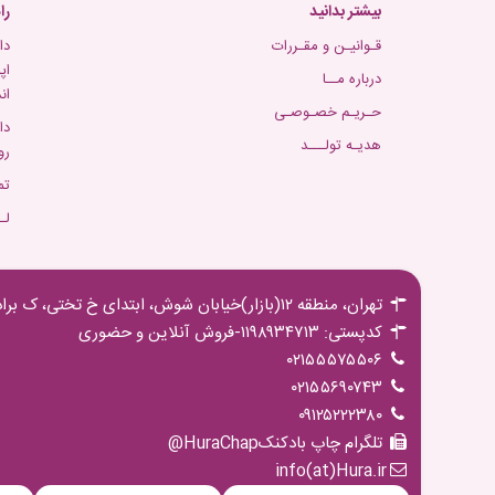
بیشتر بدانید
را
قـوانیـن و مقـررات
دا
اپ
درباره مــا
ان
حـریـم خصـوصـی
دا
هدیـه تولـــد
رو
تم
لـ
تهران، منطقه ۱۲(بازار)خیابان شوش، ابتدای خ تختی، ک برادران مجیدی،پ ۱۶ ط اول
کدپستی: ۱۱۹۸۹۳۴۷۱۳-فروش آنلاین و حضوری
۰۲۱۵۵۵۷۵۵۰۶
۰۲۱۵۵۶۹۰۷۴۳
۰۹۱۲۵۲۲۲۳۸۰
تلگرام چاپ بادکنکHuraChap@
info(at)Hura.ir