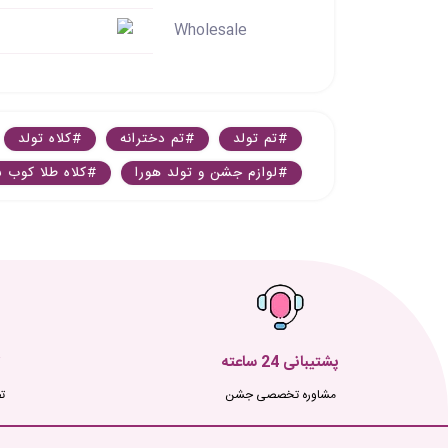
Wholesale
#تم تولد
#تم دخترانه
#کلاه تولد
#لوازم جشن و تولد هورا
#کلاه طلا کوب 
پشتیبانی 24 ساعته
مشاوره تخصصی جشن
ت