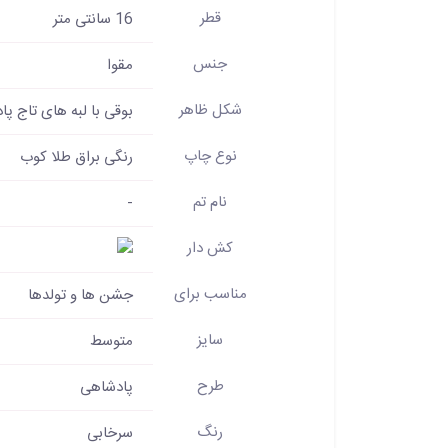
قطر
16 سانتی متر
جنس
مقوا
شکل ظاهر
بوقی با لبه های تاج پ
نوع چاپ
رنگی براق طلا کوب
نام تم
-
کش دار
مناسب برای
جشن ها و تولدها
سایز
متوسط
طرح
پادشاهی
رنگ
سرخابی