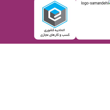
فروشگاه اینترنتی وسایل و لوازم جشن تولد هورا
 تولد
و
لوازم تولد
بوده و توانسته تمامی نیازهای کاربران خود را جهت برگزاری ه
 و عمده به فروش برساند.
،
برف شادی
،
فشفشه
،
کلاه تولد
و
بمب شادی
دارد همچنین لوازم پذیرایی یک مهم
ایل پذیرایی تولد
نیز تنوع بینظیر خود را حفظ کرده و کالاهایی همچون
ظرف پفیل
سرانه
و
تم تولد دهه شصتی
دسته بندی کرده ایم، مناسبت های مهم دیگر را نی
سایل تولد
نام برده را به صورت
تک و عمده
میتوانید با
قیمت مناسب
از هورا خریدا