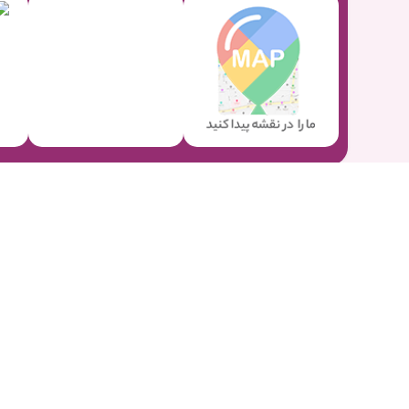
فروشگاه اینترنتی هورا دارای بیش از 15 سال سابقه در زمینه
وسایل
جشن عقد و عروسی برطرف کند و کالاهای با کیفیت را به صورت تک
هورا تنوعی بینظیر در
وسایل تزیین تولد
از قبیل
شمع تولد
،
بادکنک
لوازم تولد
و مهمانی خود را تکمیل و خریداری کنید. ما در فروش
وس
مدل های مختلف موجود کرده ایم.
علاوه بر اینکه
وسایل تولد
را به صورت
تم تولد دخترانه
،
تم تولد پ
یلدا
و
تم فارغ التحصیلی
را نیز به کالاهای خود افزوده ایم. تمامی
و