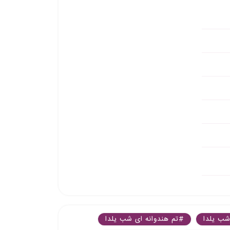
شب یلدا
#تم هندوانه ای شب یلدا