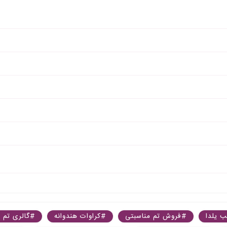
 یلدا
#فروش تم مناسبتی
#کراوات هندوانه
#گالری تم 