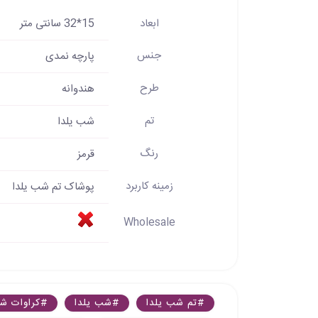
ابعاد
15*32 سانتی متر
جنس
پارچه نمدی
طرح
هندوانه
تم
شب یلدا
رنگ
قرمز
زمینه کاربرد
پوشاک تم شب یلدا
Wholesale
#تم شب یلدا
#شب یلدا
#کراوات شب