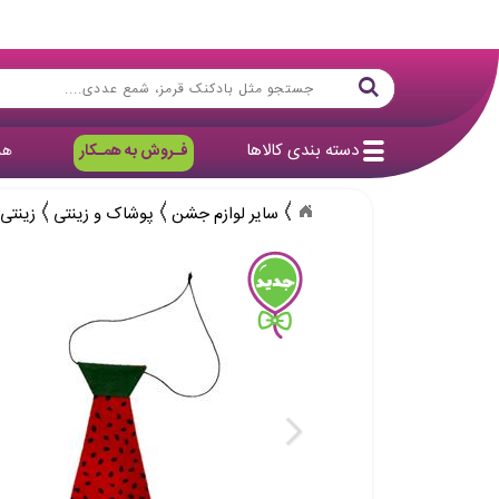
دسته بندی کالاها
فـروش به همـکار
هد
سایر لوازم جشن
پوشاک و زینتی
زینتی