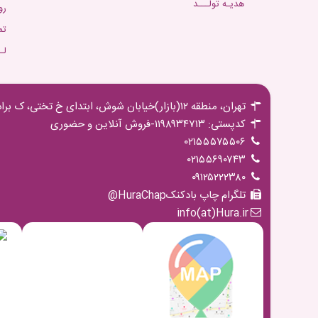
هدیـه تولـــد
رو
تم
لـ
تهران، منطقه ۱۲(بازار)خیابان شوش، ابتدای خ تختی، ک برادران مجیدی،پ ۱۶ ط اول
کدپستی: ۱۱۹۸۹۳۴۷۱۳-فروش آنلاین و حضوری
۰۲۱۵۵۵۷۵۵۰۶
۰۲۱۵۵۶۹۰۷۴۳
۰۹۱۲۵۲۲۲۳۸۰
تلگرام چاپ بادکنکHuraChap@
info(at)Hura.ir