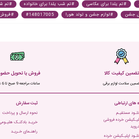
#تم یلدا برای عکاسی
#تم شب یلدا برای خانواده
#تم شب
ل جشن
#لوازم جشن و تولد هورا
#148017005
#فروش 
تضمین کیفیت کالا
فروش یا تحویل حضو
ضمین سلامت لوازم برقی
ساعات مراجعه 9 صبح تا 6 عصر
ه های ارتباطی
ثبت سفارش
نلـود مستقیـم
نحوه ارسال و پرداخت
لیـکیشن خرده فروشی
خریـد بادکنـک هلیـومی
دروید
راهنـمای خـریـد
نلـود اپلیـکیشن خرده