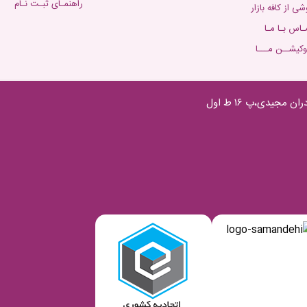
راهنمـای ثبـت نـام
شی از کافه بازار
ـاس بـا مـا
وکیشــن مـــا