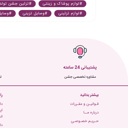
#لوازم پوشاک و زینتی
#تزئین جشن تولد
#لوازم تزئینی
#وسایل تزینی
#وسای
پشتیبانی 24 ساعته
مشاوره تخصصی جشن
ت
بیشتر بدانید
را
قـوانیـن و مقـررات
دا
اپ
درباره مــا
ان
حـریـم خصـوصـی
دا