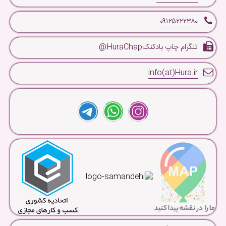
۰۹۱۲۵۲۲۲۳۸۰
تلگرام چاپ بادکنکHuraChap@
info(at)Hura.ir