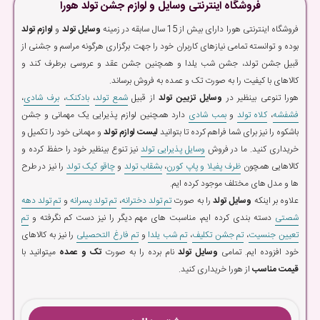
فروشگاه اینترنتی وسایل و لوازم جشن تولد هورا
فروشگاه اینترنتی هورا دارای بیش از 15 سال سابقه در زمینه
وسایل تولد
و
لوازم تولد
بوده و توانسته تمامی نیازهای کاربران خود را جهت برگزاری هرگونه مراسم و جشنی از
قبیل جشن تولد، جشن شب یلدا و همچنین جشن عقد و عروسی برطرف کند و
کالاهای با کیفیت را به صورت تک و عمده به فروش برساند.
هورا تنوعی بینظیر در
وسایل تزیین تولد
از قبیل
شمع تولد
،
بادکنک
،
برف شادی
،
فشفشه
،
کلاه تولد
و
بمب شادی
دارد همچنین لوازم پذیرایی یک مهمانی و جشن
باشکوه را نیز برای شما فراهم کرده تا بتوانید
لیست لوازم تولد
و مهمانی خود را تکمیل و
خریداری کنید. ما در فروش
وسایل پذیرایی تولد
نیز تنوع بینظیر خود را حفظ کرده و
کالاهایی همچون
ظرف پفیلا و پاپ کورن
،
بشقاب تولد
و
چاقو کیک تولد
را نیز در طرح
ها و مدل های مختلف موجود کرده ایم.
علاوه بر اینکه
وسایل تولد
را به صورت
تم تولد دخترانه
،
تم تولد پسرانه
و
تم تولد دهه
شصتی
دسته بندی کرده ایم، مناسبت های مهم دیگر را نیز دست کم نگرفته و
تم
تعیین جنسیت
،
تم جشن تکلیف
،
تم شب یلدا
و
تم فارغ التحصیلی
را نیز به کالاهای
خود افزوده ایم. تمامی
وسایل تولد
نام برده را به صورت
تک و عمده
میتوانید با
قیمت مناسب
از هورا خریداری کنید.