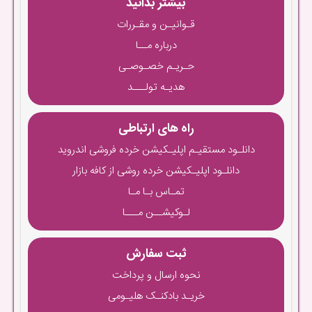
بیشتر بدانید
قـوانیـن و مقـررات
درباره مــا
حـریـم خصـوصـی
هدیـه تولـــد
راه های ارتباطی
دانلـود مستقیـم اپلیـکیشن خرده فروشی اندروید
دانلـود اپلیـکیشن خرده روشی از کافه بازار
تمـاس بـا مـا
لـوکیشــن مـــا
ثبت سفارش
نحوه ارسال و پرداخت
خریـد بادکنـک هلیـومی