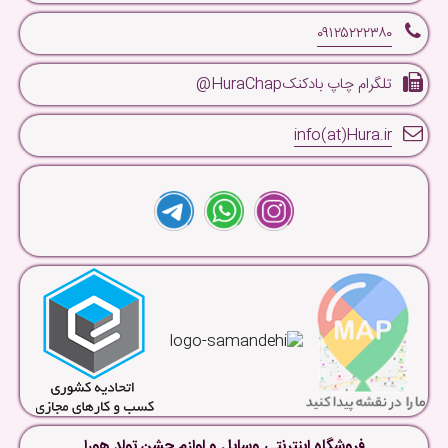
۰۹۱۲۵۲۲۲۳۸۰
تلگرام چاپ بادکنکHuraChap@
info(at)Hura.ir
فروشگاه اینترنتی وسایل و لوازم جشن تولد هورا