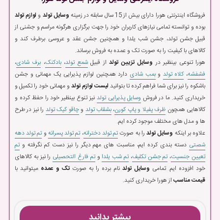
فروشگاه اینترنتی هورا دارای بیش از 15 سال سابقه در زمینه
وسایل تولد
و
لوازم تولد
بوده و توانسته تمامی نیازهای کاربران خود را جهت برگزاری هرگونه مراسم و جشنی از
قبیل جشن تولد، جشن شب یلدا و همچنین جشن عقد و عروسی برطرف کند و
کالاهای با کیفیت را به صورت تک و عمده به فروش برساند.
هورا تنوعی بینظیر در
وسایل تزیین تولد
از قبیل
شمع تولد
،
بادکنک
،
برف شادی
،
فشفشه
،
کلاه تولد
و
بمب شادی
دارد همچنین لوازم پذیرایی یک مهمانی و جشن
باشکوه را نیز برای شما فراهم کرده تا بتوانید
لیست لوازم تولد
و مهمانی خود را تکمیل و
خریداری کنید. ما در فروش
وسایل پذیرایی تولد
نیز تنوع بینظیر خود را حفظ کرده و
کالاهایی همچون
ظرف پفیلا و پاپ کورن
،
بشقاب تولد
و
چاقو کیک تولد
را نیز در طرح
ها و مدل های مختلف موجود کرده ایم.
علاوه بر اینکه
وسایل تولد
را به صورت
تم تولد دخترانه
،
تم تولد پسرانه
و
تم تولد دهه
شصتی
دسته بندی کرده ایم، مناسبت های مهم دیگر را نیز دست کم نگرفته و
تم
تعیین جنسیت
،
تم جشن تکلیف
،
تم شب یلدا
و
تم فارغ التحصیلی
را نیز به کالاهای
خود افزوده ایم. تمامی
وسایل تولد
نام برده را به صورت
تک و عمده
میتوانید با
قیمت مناسب
از هورا خریداری کنید.
بیشتر بدانید