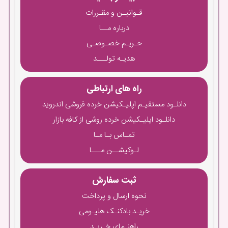
قـوانیـن و مقـررات
درباره مــا
حـریـم خصـوصـی
هدیـه تولـــد
راه های ارتباطی
دانلـود مستقیـم اپلیـکیشن خرده فروشی اندروید
دانلـود اپلیـکیشن خرده روشی از کافه بازار
تمـاس بـا مـا
لـوکیشــن مـــا
ثبت سفارش
نحوه ارسال و پرداخت
خریـد بادکنـک هلیـومی
راهنـمای خـریـد