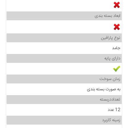
ابعاد بسته بندی
نوع پارافین
جامد
دارای پایه
زمان سوخت
به صورت بسته بندی
تعداددربسته
12 عدد
زمینه کاربرد