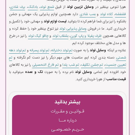
هورا تنوعی بینظیر در
وسایل تزیین تولد
از قبیل
شمع تولد
،
بادکنک
،
برف شادی
،
فشفشه
،
کلاه تولد
و
بمب شادی
دارد همچنین لوازم پذیرایی یک مهمانی و جشن
باشکوه را نیز برای شما فراهم کرده تا بتوانید
لیست لوازم تولد
و مهمانی خود را تکمیل و
خریداری کنید. ما در فروش
وسایل پذیرایی تولد
نیز تنوع بینظیر خود را حفظ کرده و
کالاهایی همچون
ظرف پفیلا و پاپ کورن
،
بشقاب تولد
و
چاقو کیک تولد
را نیز در طرح
ها و مدل های مختلف موجود کرده ایم.
علاوه بر اینکه
وسایل تولد
را به صورت
تم تولد دخترانه
،
تم تولد پسرانه
و
تم تولد دهه
شصتی
دسته بندی کرده ایم، مناسبت های مهم دیگر را نیز دست کم نگرفته و
تم
تعیین جنسیت
،
تم جشن تکلیف
،
تم شب یلدا
و
تم فارغ التحصیلی
را نیز به کالاهای
خود افزوده ایم. تمامی
وسایل تولد
نام برده را به صورت
تک و عمده
میتوانید با
قیمت مناسب
از هورا خریداری کنید.
بیشتر بدانید
قـوانیـن و مقـررات
درباره مــا
حـریـم خصـوصـی