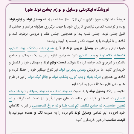
فروشگاه اینترنتی وسایل و لوازم جشن تولد هورا
فروشگاه اینترنتی هورا دارای بیش از 15 سال سابقه در زمینه
وسایل تولد
و
لوازم تولد
بوده و توانسته تمامی نیازهای کاربران خود را جهت برگزاری هرگونه مراسم و جشنی از
قبیل جشن تولد، جشن شب یلدا و همچنین جشن عقد و عروسی برطرف کند و
کالاهای با کیفیت را به صورت تک و عمده به فروش برساند.
هورا تنوعی بینظیر در
وسایل تزیین تولد
از قبیل
شمع تولد
،
بادکنک
،
برف شادی
،
فشفشه
،
کلاه تولد
و
بمب شادی
دارد همچنین لوازم پذیرایی یک مهمانی و جشن
باشکوه را نیز برای شما فراهم کرده تا بتوانید
لیست لوازم تولد
و مهمانی خود را تکمیل و
خریداری کنید. ما در فروش
وسایل پذیرایی تولد
نیز تنوع بینظیر خود را حفظ کرده و
کالاهایی همچون
ظرف پفیلا و پاپ کورن
،
بشقاب تولد
و
چاقو کیک تولد
را نیز در طرح
ها و مدل های مختلف موجود کرده ایم.
علاوه بر اینکه
وسایل تولد
را به صورت
تم تولد دخترانه
،
تم تولد پسرانه
و
تم تولد دهه
شصتی
دسته بندی کرده ایم، مناسبت های مهم دیگر را نیز دست کم نگرفته و
تم
تعیین جنسیت
،
تم جشن تکلیف
،
تم شب یلدا
و
تم فارغ التحصیلی
را نیز به کالاهای
خود افزوده ایم. تمامی
وسایل تولد
نام برده را به صورت
تک و عمده
میتوانید با
قیمت مناسب
از هورا خریداری کنید.