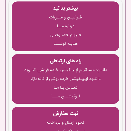
بیشتر بدانید
قـوانیـن و مقـررات
درباره مــا
حـریـم خصـوصـی
هدیـه تولـــد
راه های ارتباطی
دانلـود مستقیـم اپلیـکیشن خرده فروشی اندروید
دانلـود اپلیـکیشن خرده روشی از کافه بازار
تمـاس بـا مـا
لـوکیشــن مـــا
ثبت سفارش
نحوه ارسال و پرداخت