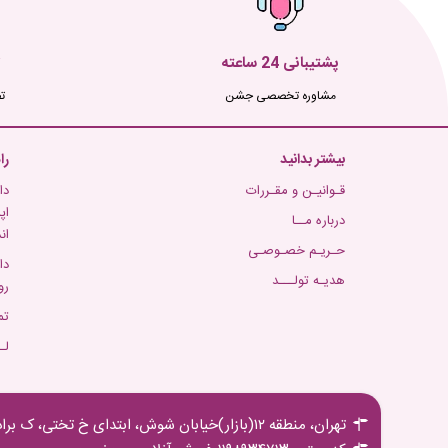
پشتیبانی 24 ساعته
مشاوره تخصصی جشن
ت
بیشتر بدانید
را
قـوانیـن و مقـررات
دا
اپ
درباره مــا
ان
حـریـم خصـوصـی
دا
هدیـه تولـــد
رو
تم
لـ
تهران، منطقه ۱۲(بازار)خیابان شوش، ابتدای خ تختی، ک برادران مجیدی،پ ۱۶ ط اول