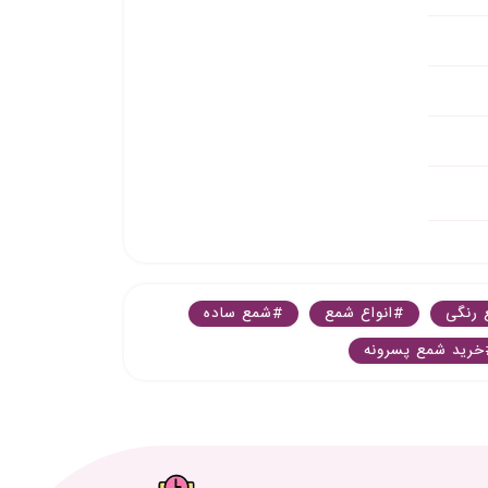
رنگی
#انواع شمع
#شمع ساده
خرید شمع پسرونه