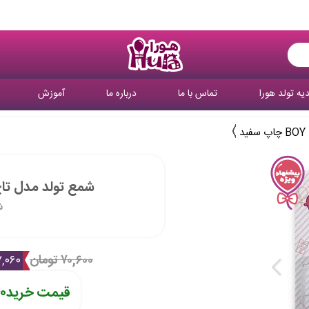
یه تولد هورا
تماس با ما
درباره ما
آموزش
د
شمع تولد مدل تاج آبی BOY 
ش
۷۰,۶۰۰ تومان
۷,۰۶۰ توم
قیمت خرید
۴۰