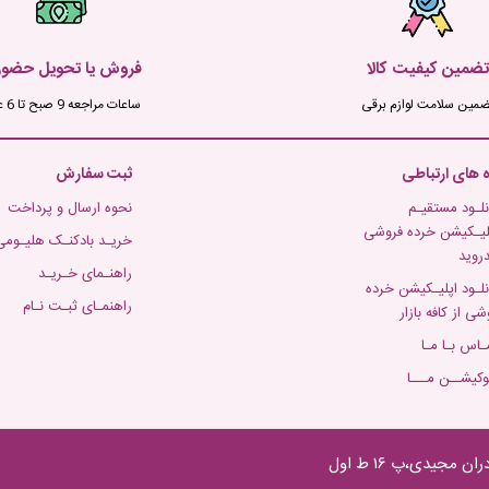
تضمین کیفیت کالا
فروش یا تحویل حضو
ضمین سلامت لوازم برقی
ساعات مراجعه 9 صبح تا 6 عصر
ه های ارتباطی
ثبت سفارش
نلـود مستقیـم
نحوه ارسال و پرداخت
لیـکیشن خرده فروشی
خریـد بادکنـک هلیـومی
دروید
راهنـمای خـریـد
نلـود اپلیـکیشن خرده
راهنمـای ثبـت نـام
شی از کافه بازار
ـاس بـا مـا
وکیشــن مـــا