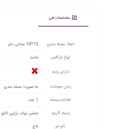
مشخصات فنی
ابعاد بسته بندی
15*18 سانتی متر
نوع پارافین
جامد
دارای پایه
زمان سوخت
به صورت بسته بندی
تعداددربسته
1 عدد
زمینه کاربرد
جشن تولد، تزئین اتاق 
نام تم
تاج