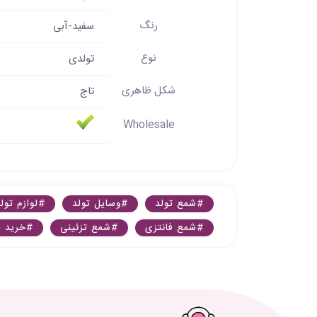
رنگ
سفید-آبی
نوع
تولدی
شکل ظاهری
تاج
Wholesale
#شمع تولد
#وسایل تولد
#لوازم تول
#شمع فانتزی
#شمع تزئینی
#خرید ش