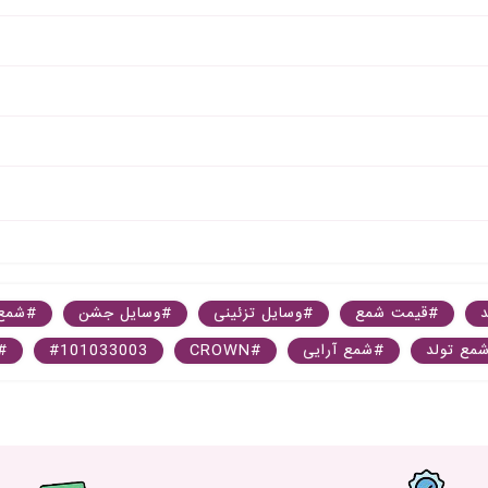
د
#قیمت شمع
#وسایل تزئینی
#وسایل جشن
#شمع 
مع تولد
#شمع آرایی
#CROWN
#101033003
#