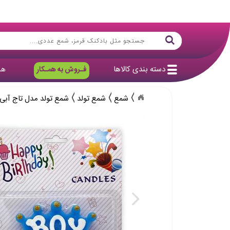
دسته بندی کالاها
فـروش به همـکار
هد
شمع
شمع تولد
شمع تولد مدل تاج آبی BOY چاپ سفی