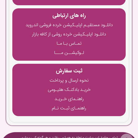
راه های ارتباطی
دانلـود مستقیـم اپلیـکیشن خرده فروشی اندروید
دانلـود اپلیـکیشن خرده روشی از کافه بازار
تمـاس بـا مـا
لـوکیشــن مـــا
ثبت سفارش
نحوه ارسال و پرداخت
خریـد بادکنـک هلیـومی
راهنـمای خـریـد
راهنمـای ثبـت نـام
تمامی حقوق این سایت متعلق به هورا می باشد و هر گونه کپی برداری