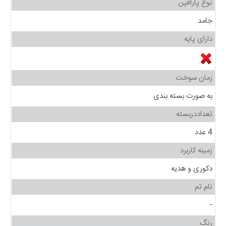
نوع پارافین
جامد
دارای پایه
زمان سوخت
به صورت بسته بندی
تعداددربسته
4 عدد
زمینه کاربرد
دکوری و هدیه
نام تم
-
رنگ