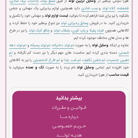
هورا تنوعی بینظیر در
وسایل تزیین تولد
از قبیل
شمع تولد
،
بادکنک
،
برف شادی
،
فشفشه
،
کلاه تولد
و
بمب شادی
دارد همچنین لوازم پذیرایی یک مهمانی و جشن
باشکوه را نیز برای شما فراهم کرده تا بتوانید
لیست لوازم تولد
و مهمانی خود را تکمیل و
خریداری کنید. ما در فروش
وسایل پذیرایی تولد
نیز تنوع بینظیر خود را حفظ کرده و
کالاهایی همچون
ظرف پفیلا و پاپ کورن
،
بشقاب تولد
و
چاقو کیک تولد
را نیز در طرح
ها و مدل های مختلف موجود کرده ایم.
علاوه بر اینکه
وسایل تولد
را به صورت
تم تولد دخترانه
،
تم تولد پسرانه
و
تم تولد دهه
شصتی
دسته بندی کرده ایم، مناسبت های مهم دیگر را نیز دست کم نگرفته و
تم
تعیین جنسیت
،
تم جشن تکلیف
،
تم شب یلدا
و
تم فارغ التحصیلی
را نیز به کالاهای
خود افزوده ایم. تمامی
وسایل تولد
نام برده را به صورت
تک و عمده
میتوانید با
قیمت مناسب
از هورا خریداری کنید.
بیشتر بدانید
قـوانیـن و مقـررات
درباره مــا
حـریـم خصـوصـی
هدیـه تولـــد