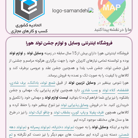
فروشگاه اینترنتی وسایل و لوازم جشن تولد هورا
فروشگاه اینترنتی هورا دارای بیش از 15 سال سابقه در زمینه
وسایل تولد
و
لوازم تولد
بوده و توانسته تمامی نیازهای کاربران خود را جهت برگزاری هرگونه مراسم و جشنی از
قبیل جشن تولد، جشن شب یلدا و همچنین جشن عقد و عروسی برطرف کند و
کالاهای با کیفیت را به صورت تک و عمده به فروش برساند.
هورا تنوعی بینظیر در
وسایل تزیین تولد
از قبیل
شمع تولد
،
بادکنک
،
برف شادی
،
فشفشه
،
کلاه تولد
و
بمب شادی
دارد همچنین لوازم پذیرایی یک مهمانی و جشن
باشکوه را نیز برای شما فراهم کرده تا بتوانید
لیست لوازم تولد
و مهمانی خود را تکمیل و
خریداری کنید. ما در فروش
وسایل پذیرایی تولد
نیز تنوع بینظیر خود را حفظ کرده و
کالاهایی همچون
ظرف پفیلا و پاپ کورن
،
بشقاب تولد
و
چاقو کیک تولد
را نیز در طرح
ها و مدل های مختلف موجود کرده ایم.
علاوه بر اینکه
وسایل تولد
را به صورت
تم تولد دخترانه
،
تم تولد پسرانه
و
تم تولد دهه
شصتی
دسته بندی کرده ایم، مناسبت های مهم دیگر را نیز دست کم نگرفته و
تم