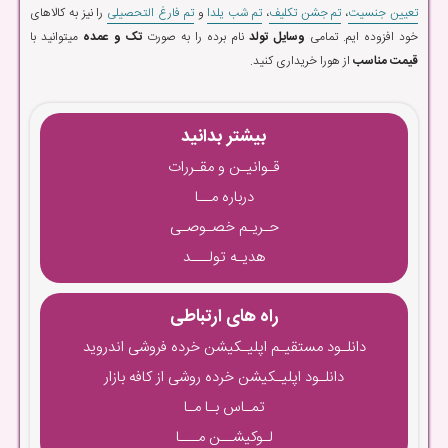
تعیین جنسیت
،
تم جشن تکلیف
،
تم شب یلدا
و
تم فارغ التحصیلی
را نیز به کالاهای
خود افزوده ایم. تمامی
وسایل تولد
نام برده را به صورت
تک و عمده
میتوانید با
قیمت مناسب
از هورا خریداری کنید.
بیشتر بدانید
قـوانیـن و مقـررات
درباره مــا
حـریـم خصـوصـی
هدیـه تولـــد
راه های ارتباطی
دانلـود مستقیـم اپلیـکیشن خرده فروشی اندروید
دانلـود اپلیـکیشن خرده روشی از کافه بازار
تمـاس بـا مـا
لـوکیشــن مـــا