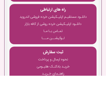
راه های ارتباطی
دانلـود مستقیـم اپلیـکیشن خرده فروشی اندروید
دانلـود اپلیـکیشن خرده روشی از کافه بازار
تمـاس بـا مـا
لـوکیشــن مـــا
ثبت سفارش
نحوه ارسال و پرداخت
خریـد بادکنـک هلیـومی
راهنـمای خـریـد
راهنمـای ثبـت نـام
تمامی حقوق این سایت متعلق به هورا می باشد و هر گونه کپی برداری