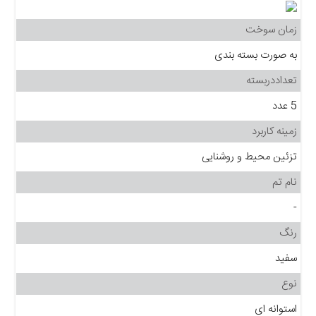
زمان سوخت
به صورت بسته بندی
تعداددربسته
5 عدد
زمینه کاربرد
تزئین محیط و روشنایی
نام تم
-
رنگ
سفید
نوع
استوانه ای