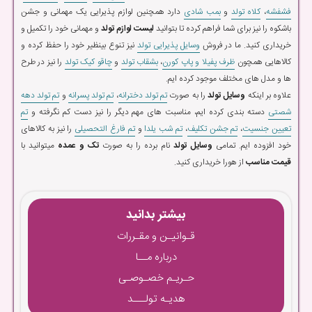
فشفشه
،
کلاه تولد
و
بمب شادی
دارد همچنین لوازم پذیرایی یک مهمانی و جشن
باشکوه را نیز برای شما فراهم کرده تا بتوانید
لیست لوازم تولد
و مهمانی خود را تکمیل و
خریداری کنید. ما در فروش
وسایل پذیرایی تولد
نیز تنوع بینظیر خود را حفظ کرده و
کالاهایی همچون
ظرف پفیلا و پاپ کورن
،
بشقاب تولد
و
چاقو کیک تولد
را نیز در طرح
ها و مدل های مختلف موجود کرده ایم.
علاوه بر اینکه
وسایل تولد
را به صورت
تم تولد دخترانه
،
تم تولد پسرانه
و
تم تولد دهه
شصتی
دسته بندی کرده ایم، مناسبت های مهم دیگر را نیز دست کم نگرفته و
تم
تعیین جنسیت
،
تم جشن تکلیف
،
تم شب یلدا
و
تم فارغ التحصیلی
را نیز به کالاهای
خود افزوده ایم. تمامی
وسایل تولد
نام برده را به صورت
تک و عمده
میتوانید با
قیمت مناسب
از هورا خریداری کنید.
بیشتر بدانید
قـوانیـن و مقـررات
درباره مــا
حـریـم خصـوصـی
هدیـه تولـــد