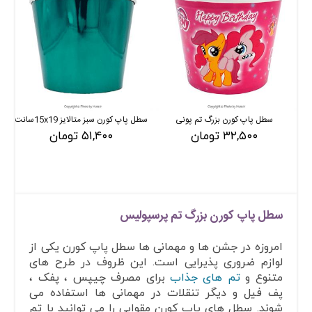
سطل پاپ کورن بزرگ تم پونی
سطل پاپ کورن سبز متالایز 15x19سانت
۳۲,۵۰۰ تومان
۵۱,۴۰۰ تومان
سطل پاپ کورن بزرگ تم پرسپولیس
امروزه در جشن ها و مهمانی ها سطل پاپ کورن یکی از
لوازم ضروری پذیرایی است. این ظروف در طرح های
متنوع و
تم های جذاب
برای مصرف چیپس ، پفک ،
پف فیل و دیگر تنقلات در مهمانی ها استفاده می
شوند. سطل های پاپ کورن مقوایی را می توانید با تم