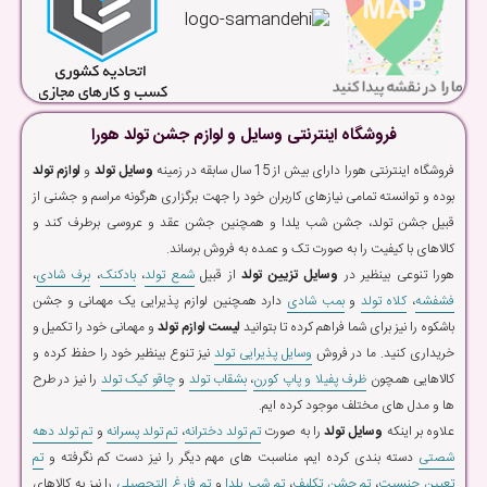
فروشگاه اینترنتی وسایل و لوازم جشن تولد هورا
فروشگاه اینترنتی هورا دارای بیش از 15 سال سابقه در زمینه
وسایل تولد
و
لوازم تولد
بوده و توانسته تمامی نیازهای کاربران خود را جهت برگزاری هرگونه مراسم و جشنی از
قبیل جشن تولد، جشن شب یلدا و همچنین جشن عقد و عروسی برطرف کند و
کالاهای با کیفیت را به صورت تک و عمده به فروش برساند.
هورا تنوعی بینظیر در
وسایل تزیین تولد
از قبیل
شمع تولد
،
بادکنک
،
برف شادی
،
فشفشه
،
کلاه تولد
و
بمب شادی
دارد همچنین لوازم پذیرایی یک مهمانی و جشن
باشکوه را نیز برای شما فراهم کرده تا بتوانید
لیست لوازم تولد
و مهمانی خود را تکمیل و
خریداری کنید. ما در فروش
وسایل پذیرایی تولد
نیز تنوع بینظیر خود را حفظ کرده و
کالاهایی همچون
ظرف پفیلا و پاپ کورن
،
بشقاب تولد
و
چاقو کیک تولد
را نیز در طرح
ها و مدل های مختلف موجود کرده ایم.
علاوه بر اینکه
وسایل تولد
را به صورت
تم تولد دخترانه
،
تم تولد پسرانه
و
تم تولد دهه
شصتی
دسته بندی کرده ایم، مناسبت های مهم دیگر را نیز دست کم نگرفته و
تم
تعیین جنسیت
،
تم جشن تکلیف
،
تم شب یلدا
و
تم فارغ التحصیلی
را نیز به کالاهای