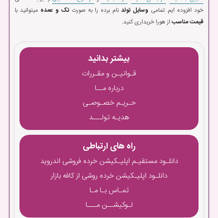
خود افزوده ایم. تمامی
وسایل تولد
نام برده را به صورت
تک و عمده
میتوانید با
قیمت مناسب
از هورا خریداری کنید.
بیشتر بدانید
قـوانیـن و مقـررات
درباره مــا
حـریـم خصـوصـی
هدیـه تولـــد
راه های ارتباطی
دانلـود مستقیـم اپلیـکیشن خرده فروشی اندروید
دانلـود اپلیـکیشن خرده روشی از کافه بازار
تمـاس بـا مـا
لـوکیشــن مـــا