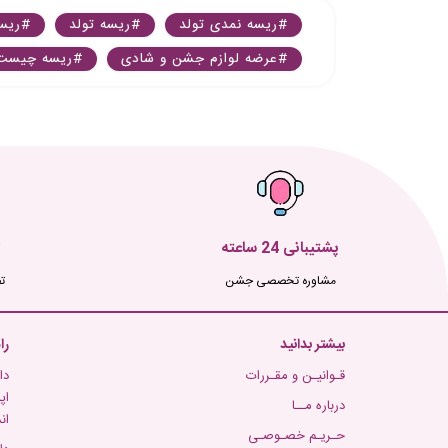
#ریسه نمدی تولد
#ریسه تولد
#ریسه
#عرضه لوازم جشن و شادی
#ریسه چیست
پشتیبانی 24 ساعته
مشاوره تخصصی جشن
ت
بیشتر بدانید
را
قـوانیـن و مقـررات
دا
اپ
درباره مــا
ان
حـریـم خصـوصـی