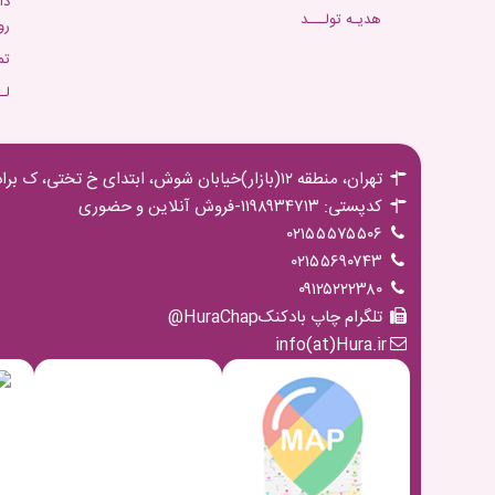
دا
هدیـه تولـــد
رو
تم
لـ
تهران، منطقه ۱۲(بازار)خیابان شوش، ابتدای خ تختی، ک برادران مجیدی،پ ۱۶ ط اول
کدپستی: ۱۱۹۸۹۳۴۷۱۳-فروش آنلاین و حضوری
۰۲۱۵۵۵۷۵۵۰۶
۰۲۱۵۵۶۹۰۷۴۳
۰۹۱۲۵۲۲۲۳۸۰
تلگرام چاپ بادکنکHuraChap@
info(at)Hura.ir