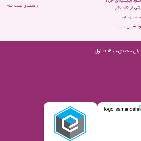
نلـود اپلیـکیشن خرده
راهنمـای ثبـت نـام
شی از کافه بازار
ـاس بـا مـا
وکیشــن مـــا