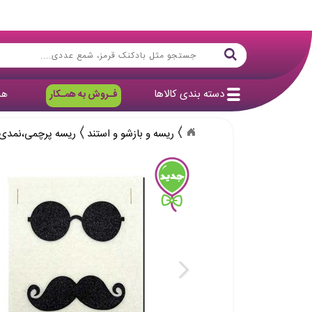
دسته بندی کالاها
فـروش به همـکار
هد
ریسه و بازشو و استند
ریسه پرچمی،نمدی 