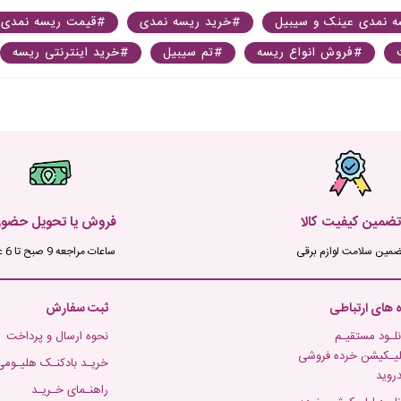
 نمدی عینک و سیبیل
#خرید ریسه نمدی
#قیمت ریسه نمدی
#فروش انواع ریسه
#تم سیبیل
#خرید اینترنتی ریسه
تضمین کیفیت کالا
فروش یا تحویل حضو
ضمین سلامت لوازم برقی
ساعات مراجعه 9 صبح تا 6 عصر
ه های ارتباطی
ثبت سفارش
نلـود مستقیـم
نحوه ارسال و پرداخت
لیـکیشن خرده فروشی
خریـد بادکنـک هلیـومی
دروید
راهنـمای خـریـد