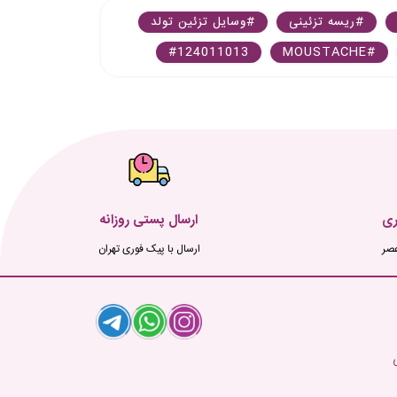
#ریسه تزئینی
#وسایل تزئین تولد
#124011013
#MOUSTACHE
ری
ارسال پستی روزانه
ارسال با پیک فوری تهران