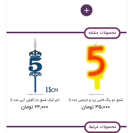
delete
remove
add
محصولات مشابه
شمع دو رنگ لاتین زرد و نارنجی عدد 5
تاپر کیک شمع دار اکلیلی آبی عدد 5
۳۵,۰۰۰ تومان
۲۲,۰۰۰ تومان
محصولات مرتبط