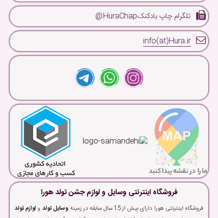
تلگرام چاپ بادکنکHuraChap@
info(at)Hura.ir
فروشگاه اینترنتی وسایل و لوازم جشن تولد هورا
فروشگاه اینترنتی هورا دارای بیش از 15 سال سابقه در زمینه
وسایل تولد
و
لوازم تولد