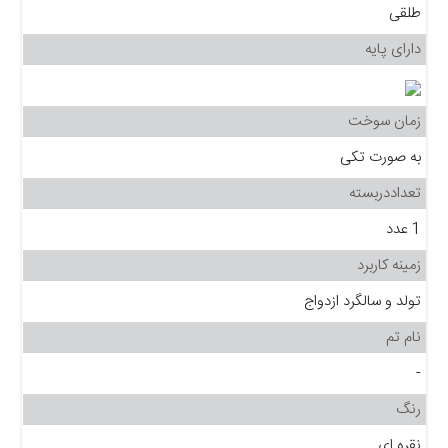
طلقی
دارای پایه
زمان سوخت
به صورت تکی
تعداددربسته
1 عدد
زمینه کاربرد
تولد و سالگرد ازدواج
نام تم
-
رنگ
نقره ای