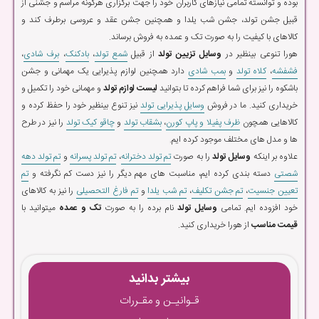
بوده و توانسته تمامی نیازهای کاربران خود را جهت برگزاری هرگونه مراسم و جشنی از
قبیل جشن تولد، جشن شب یلدا و همچنین جشن عقد و عروسی برطرف کند و
کالاهای با کیفیت را به صورت تک و عمده به فروش برساند.
هورا تنوعی بینظیر در
وسایل تزیین تولد
از قبیل
شمع تولد
،
بادکنک
،
برف شادی
،
فشفشه
،
کلاه تولد
و
بمب شادی
دارد همچنین لوازم پذیرایی یک مهمانی و جشن
باشکوه را نیز برای شما فراهم کرده تا بتوانید
لیست لوازم تولد
و مهمانی خود را تکمیل و
خریداری کنید. ما در فروش
وسایل پذیرایی تولد
نیز تنوع بینظیر خود را حفظ کرده و
کالاهایی همچون
ظرف پفیلا و پاپ کورن
،
بشقاب تولد
و
چاقو کیک تولد
را نیز در طرح
ها و مدل های مختلف موجود کرده ایم.
علاوه بر اینکه
وسایل تولد
را به صورت
تم تولد دخترانه
،
تم تولد پسرانه
و
تم تولد دهه
شصتی
دسته بندی کرده ایم، مناسبت های مهم دیگر را نیز دست کم نگرفته و
تم
تعیین جنسیت
،
تم جشن تکلیف
،
تم شب یلدا
و
تم فارغ التحصیلی
را نیز به کالاهای
خود افزوده ایم. تمامی
وسایل تولد
نام برده را به صورت
تک و عمده
میتوانید با
قیمت مناسب
از هورا خریداری کنید.
بیشتر بدانید
قـوانیـن و مقـررات