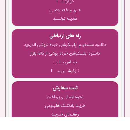
درباره مــا
حـریـم خصـوصـی
هدیـه تولـــد
راه های ارتباطی
دانلـود مستقیـم اپلیـکیشن خرده فروشی اندروید
دانلـود اپلیـکیشن خرده روشی از کافه بازار
تمـاس بـا مـا
لـوکیشــن مـــا
ثبت سفارش
نحوه ارسال و پرداخت
خریـد بادکنـک هلیـومی
راهنـمای خـریـد
راهنمـای ثبـت نـام