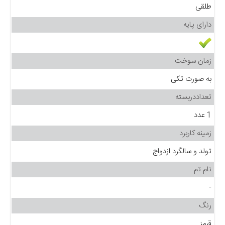
طلقی
دارای پایه
زمان سوخت
به صورت تکی
تعداددربسته
1 عدد
زمینه کاربرد
تولد و سالگرد ازدواج
نام تم
-
رنگ
قرمز