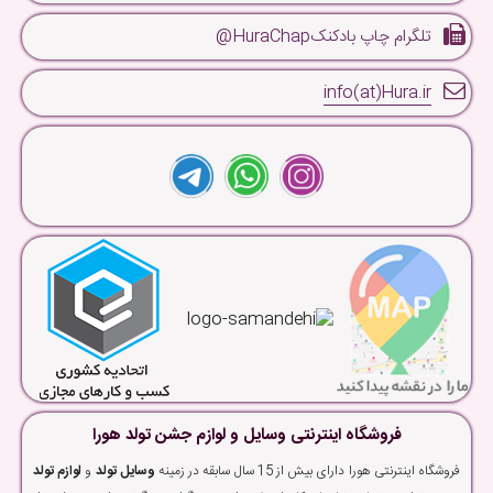
تلگرام چاپ بادکنکHuraChap@
info(at)Hura.ir
فروشگاه اینترنتی وسایل و لوازم جشن تولد هورا
فروشگاه اینترنتی هورا دارای بیش از 15 سال سابقه در زمینه
وسایل تولد
و
لوازم تولد