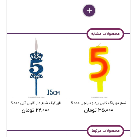
delete
remove
add
محصولات مشابه
شمع دو رنگ لاتین زرد و نارنجی عدد 5
تاپر کیک شمع دار اکلیلی آبی عدد 5
۳۵,۰۰۰ تومان
۲۲,۰۰۰ تومان
محصولات مرتبط