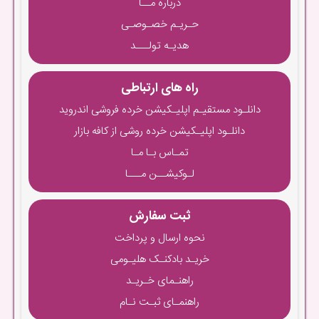
درباره مــا
حـریـم خصـوصـی
هدیـه تولـــد
راه های ارتباطی
دانلـود مستقیـم اپلیـکیشن خرده فروشی اندروید
دانلـود اپلیـکیشن خرده روشی از کافه بازار
تمـاس بـا مـا
لـوکیشــن مـــا
ثبت سفارش
نحوه ارسال و پرداخت
خریـد بادکنـک هلیـومی
راهنـمای خـریـد
راهنمـای ثبـت نـام