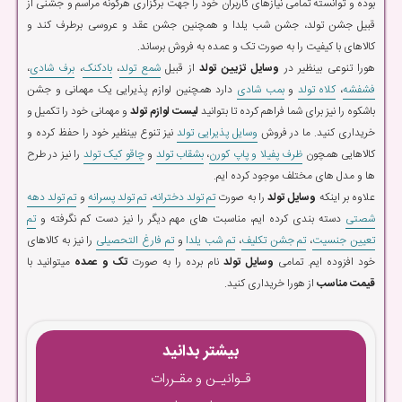
بوده و توانسته تمامی نیازهای کاربران خود را جهت برگزاری هرگونه مراسم و جشنی از
قبیل جشن تولد، جشن شب یلدا و همچنین جشن عقد و عروسی برطرف کند و
کالاهای با کیفیت را به صورت تک و عمده به فروش برساند.
هورا تنوعی بینظیر در
وسایل تزیین تولد
از قبیل
شمع تولد
،
بادکنک
،
برف شادی
،
فشفشه
،
کلاه تولد
و
بمب شادی
دارد همچنین لوازم پذیرایی یک مهمانی و جشن
باشکوه را نیز برای شما فراهم کرده تا بتوانید
لیست لوازم تولد
و مهمانی خود را تکمیل و
خریداری کنید. ما در فروش
وسایل پذیرایی تولد
نیز تنوع بینظیر خود را حفظ کرده و
کالاهایی همچون
ظرف پفیلا و پاپ کورن
،
بشقاب تولد
و
چاقو کیک تولد
را نیز در طرح
ها و مدل های مختلف موجود کرده ایم.
علاوه بر اینکه
وسایل تولد
را به صورت
تم تولد دخترانه
،
تم تولد پسرانه
و
تم تولد دهه
شصتی
دسته بندی کرده ایم، مناسبت های مهم دیگر را نیز دست کم نگرفته و
تم
تعیین جنسیت
،
تم جشن تکلیف
،
تم شب یلدا
و
تم فارغ التحصیلی
را نیز به کالاهای
خود افزوده ایم. تمامی
وسایل تولد
نام برده را به صورت
تک و عمده
میتوانید با
قیمت مناسب
از هورا خریداری کنید.
بیشتر بدانید
قـوانیـن و مقـررات