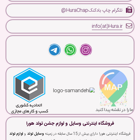
تلگرام چاپ بادکنکHuraChap@
info(at)Hura.ir
فروشگاه اینترنتی وسایل و لوازم جشن تولد هورا
فروشگاه اینترنتی هورا دارای بیش از 15 سال سابقه در زمینه
وسایل تولد
و
لوازم تولد