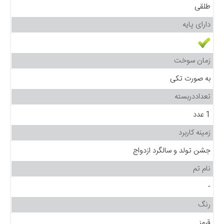
طلقی
دارای پایه
زمان سوخت
به صورت تکی
تعداددربسته
1 عدد
زمینه کاربرد
جشن تولد و سالگرد ازدواج
نام تم
-
رنگ
قرمز