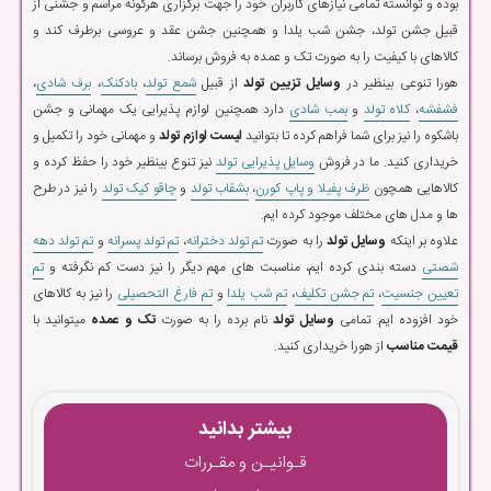
بوده و توانسته تمامی نیازهای کاربران خود را جهت برگزاری هرگونه مراسم و جشنی از
قبیل جشن تولد، جشن شب یلدا و همچنین جشن عقد و عروسی برطرف کند و
کالاهای با کیفیت را به صورت تک و عمده به فروش برساند.
هورا تنوعی بینظیر در
وسایل تزیین تولد
از قبیل
شمع تولد
،
بادکنک
،
برف شادی
،
فشفشه
،
کلاه تولد
و
بمب شادی
دارد همچنین لوازم پذیرایی یک مهمانی و جشن
باشکوه را نیز برای شما فراهم کرده تا بتوانید
لیست لوازم تولد
و مهمانی خود را تکمیل و
خریداری کنید. ما در فروش
وسایل پذیرایی تولد
نیز تنوع بینظیر خود را حفظ کرده و
کالاهایی همچون
ظرف پفیلا و پاپ کورن
،
بشقاب تولد
و
چاقو کیک تولد
را نیز در طرح
ها و مدل های مختلف موجود کرده ایم.
علاوه بر اینکه
وسایل تولد
را به صورت
تم تولد دخترانه
،
تم تولد پسرانه
و
تم تولد دهه
شصتی
دسته بندی کرده ایم، مناسبت های مهم دیگر را نیز دست کم نگرفته و
تم
تعیین جنسیت
،
تم جشن تکلیف
،
تم شب یلدا
و
تم فارغ التحصیلی
را نیز به کالاهای
خود افزوده ایم. تمامی
وسایل تولد
نام برده را به صورت
تک و عمده
میتوانید با
قیمت مناسب
از هورا خریداری کنید.
بیشتر بدانید
قـوانیـن و مقـررات