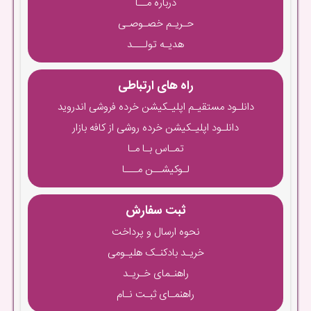
درباره مــا
حـریـم خصـوصـی
هدیـه تولـــد
راه های ارتباطی
دانلـود مستقیـم اپلیـکیشن خرده فروشی اندروید
دانلـود اپلیـکیشن خرده روشی از کافه بازار
تمـاس بـا مـا
لـوکیشــن مـــا
ثبت سفارش
نحوه ارسال و پرداخت
خریـد بادکنـک هلیـومی
راهنـمای خـریـد
راهنمـای ثبـت نـام