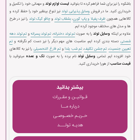
باشکوه را نیز برای شما فراهم کرده تا بتوانید
لیست لوازم تولد
و مهمانی خود را تکمیل و
خریداری کنید. ما در فروش
وسایل پذیرایی تولد
نیز تنوع بینظیر خود را حفظ کرده و
کالاهایی همچون
ظرف پفیلا و پاپ کورن
،
بشقاب تولد
و
چاقو کیک تولد
را نیز در طرح
ها و مدل های مختلف موجود کرده ایم.
علاوه بر اینکه
وسایل تولد
را به صورت
تم تولد دخترانه
،
تم تولد پسرانه
و
تم تولد دهه
شصتی
دسته بندی کرده ایم، مناسبت های مهم دیگر را نیز دست کم نگرفته و
تم
تعیین جنسیت
،
تم جشن تکلیف
،
تم شب یلدا
و
تم فارغ التحصیلی
را نیز به کالاهای
خود افزوده ایم. تمامی
وسایل تولد
نام برده را به صورت
تک و عمده
میتوانید با
قیمت مناسب
از هورا خریداری کنید.
بیشتر بدانید
قـوانیـن و مقـررات
درباره مــا
حـریـم خصـوصـی
هدیـه تولـــد