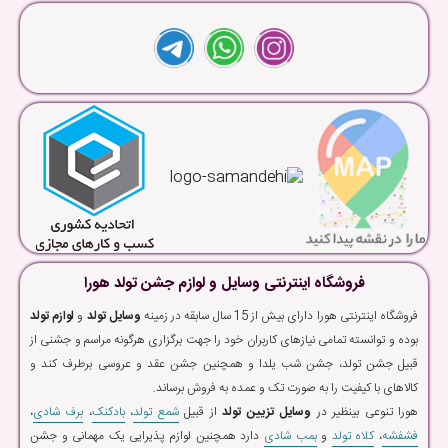
فروشگاه اینترنتی وسایل و لوازم جشن تولد هورا
فروشگاه اینترنتی هورا دارای بیش از 15 سال سابقه در زمینه
وسایل تولد
و
لوازم تولد
بوده و توانسته تمامی نیازهای کاربران خود را جهت برگزاری هرگونه مراسم و جشنی از
قبیل جشن تولد، جشن شب یلدا و همچنین جشن عقد و عروسی برطرف کند و
کالاهای با کیفیت را به صورت تک و عمده به فروش برساند.
هورا تنوعی بینظیر در
وسایل تزیین تولد
از قبیل
شمع تولد
،
بادکنک
،
برف شادی
،
فشفشه
،
کلاه تولد
و
بمب شادی
دارد همچنین لوازم پذیرایی یک مهمانی و جشن