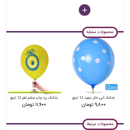
delete
remove
add
محصولات مشابه
بادکنک آبی خال سفید 12 اینچ
بادکنک زرد چاپ چشم نظر 12 اینچ
۹,۸۰۰ تومان
۱۱,۹۰۰ تومان
محصولات مرتبط