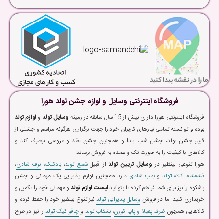
فروشگاه اینترنتی وسایل و لوازم جشن تولد هورا
فروشگاه اینترنتی هورا دارای بیش از 15 سال سابقه در زمینه
وسایل تولد
و
لوازم تولد
بوده و توانسته تمامی نیازهای کاربران خود را جهت برگزاری هرگونه مراسم و جشنی از
قبیل جشن تولد، جشن شب یلدا و همچنین جشن عقد و عروسی برطرف کند و
کالاهای با کیفیت را به صورت تک و عمده به فروش برساند.
هورا تنوعی بینظیر در
وسایل تزیین تولد
از قبیل
شمع تولد
،
بادکنک
،
برف شادی
،
فشفشه
،
کلاه تولد
و
بمب شادی
دارد همچنین لوازم پذیرایی یک مهمانی و جشن
باشکوه را نیز برای شما فراهم کرده تا بتوانید
لیست لوازم تولد
و مهمانی خود را تکمیل و
خریداری کنید. ما در فروش
وسایل پذیرایی تولد
نیز تنوع بینظیر خود را حفظ کرده و
کالاهایی همچون
ظرف پفیلا و پاپ کورن
،
بشقاب تولد
و
چاقو کیک تولد
را نیز در طرح