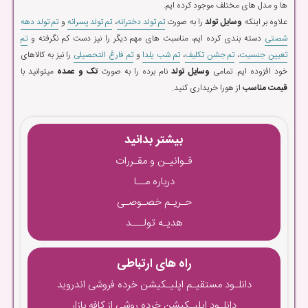
ها و مدل های مختلف موجود کرده ایم.
علاوه بر اینکه
وسایل تولد
را به صورت
تم تولد دخترانه
،
تم تولد پسرانه
و
تم تولد دهه
شصتی
دسته بندی کرده ایم، مناسبت های مهم دیگر را نیز دست کم نگرفته و
تم
تعیین جنسیت
،
تم جشن تکلیف
،
تم شب یلدا
و
تم فارغ التحصیلی
را نیز به کالاهای
خود افزوده ایم. تمامی
وسایل تولد
نام برده را به صورت
تک و عمده
میتوانید با
قیمت مناسب
از هورا خریداری کنید.
بیشتر بدانید
قـوانیـن و مقـررات
درباره مــا
حـریـم خصـوصـی
هدیـه تولـــد
راه های ارتباطی
دانلـود مستقیـم اپلیـکیشن خرده فروشی اندروید
دانلـود اپلیـکیشن خرده روشی از کافه بازار