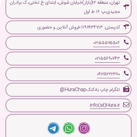
تهران، منطقه ۱۲(بازار)خیابان شوش، ابتدای خ تختی، ک برادران
مجیدی،پ ۱۶ ط اول
کدپستی: ۱۱۹۸۹۳۴۷۱۳-فروش آنلاین و حضوری
۰۲۱۵۵۵۷۵۵۰۶
۰۲۱۵۵۶۹۰۷۴۳
۰۹۱۲۵۲۲۲۳۸۰
تلگرام چاپ بادکنکHuraChap@
info(at)Hura.ir