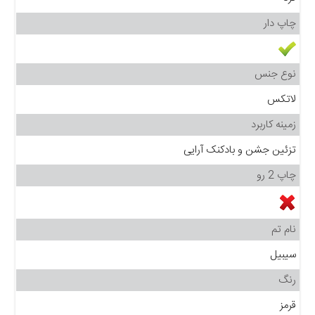
چاپ دار
نوع جنس
لاتکس
زمینه کاربرد
تزئین جشن و بادکنک آرایی
چاپ 2 رو
نام تم
سیبیل
رنگ
قرمز