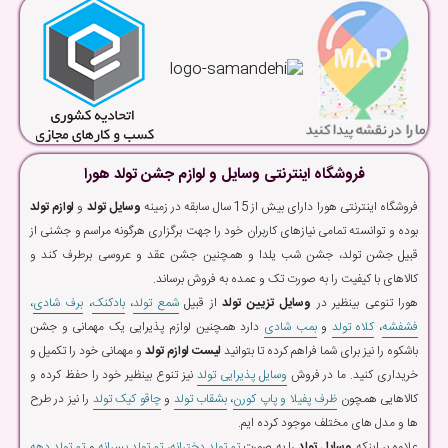
فروشگاه اینترنتی وسایل و لوازم جشن تولد هورا
فروشگاه اینترنتی هورا دارای بیش از 15 سال سابقه در زمینه
وسایل تولد
و
لوازم تولد
بوده و توانسته تمامی نیازهای کاربران خود را جهت برگزاری هرگونه مراسم و جشنی از
قبیل جشن تولد، جشن شب یلدا و همچنین جشن عقد و عروسی برطرف کند و
کالاهای با کیفیت را به صورت تک و عمده به فروش برساند.
هورا تنوعی بینظیر در
وسایل تزیین تولد
از قبیل
شمع تولد
،
بادکنک
،
برف شادی
،
فشفشه
،
کلاه تولد
و
بمب شادی
دارد همچنین لوازم پذیرایی یک مهمانی و جشن
باشکوه را نیز برای شما فراهم کرده تا بتوانید
لیست لوازم تولد
و مهمانی خود را تکمیل و
خریداری کنید. ما در فروش
وسایل پذیرایی تولد
نیز تنوع بینظیر خود را حفظ کرده و
کالاهایی همچون
ظرف پفیلا و پاپ کورن
،
بشقاب تولد
و
چاقو کیک تولد
را نیز در طرح
ها و مدل های مختلف موجود کرده ایم.
علاوه بر اینکه
وسایل تولد
را به صورت
تم تولد دخترانه
،
تم تولد پسرانه
و
تم تولد دهه