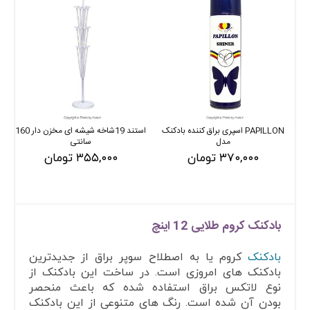
PAPILLON اسپری براق کننده بادکنک
استند 19شاخه شیشه ای مخزن دار 160
مدل
سانتی
۳۷۰,۰۰۰ تومان
۳۵۵,۰۰۰ تومان
بادکنک کروم طلایی 12 اینچ
بادکنک
کروم یا به اصطلاح سوپر براق از جدیدترین
بادکنک های امروزی است. در ساخت این بادکنک از
نوع لاتکس براق استفاده شده که باعث منحصر
بودن آن شده است. رنگ های متنوعی از این بادکنک