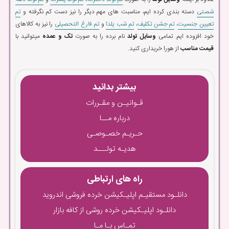
شصتی
دسته بندی کرده ایم، مناسبت های مهم دیگر را نیز دست کم نگرفته و
تم
تعیین جنسیت
،
تم جشن تکلیف
،
تم شب یلدا
و
تم فارغ التحصیلی
را نیز به کالاهای
خود افزوده ایم. تمامی
وسایل تولد
نام برده را به صورت
تک و عمده
میتوانید با
قیمت مناسب
از هورا خریداری کنید.
بیشتر بدانید
قـوانیـن و مقـررات
درباره مــا
حـریـم خصـوصـی
هدیـه تولـــد
راه های ارتباطی
دانلـود مستقیـم اپلیـکیشن خرده فروشی اندروید
دانلـود اپلیـکیشن خرده روشی از کافه بازار
تمـاس بـا مـا