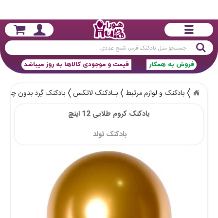
جستجو
فروش به همکار
قیمت و موجودی کالاها به روز میباشد
بادکنک و لوازم مرتبط
بـادکنک لاتکس
بادکنک گِرد بدون چاپ
بادکنک کروم طلایی 12 اینچ
بادکنک تولد 