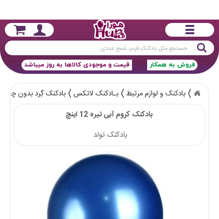
جستجو
فروش به همکار
قیمت و موجودی کالاها به روز میباشد
بادکنک و لوازم مرتبط
بـادکنک لاتکس
بادکنک گِرد بدون چاپ
بادکنک کروم آبی تیره 12 اینچ
بادکنک تولد 