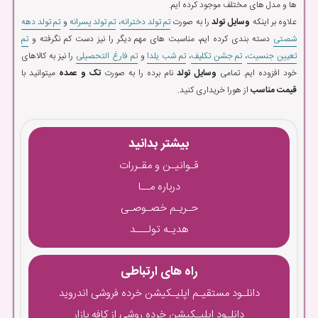
ها و مدل های مختلف موجود کرده ایم.
علاوه بر اینکه
وسایل تولد
را به صورت
تم تولد دخترانه
،
تم تولد پسرانه
و
تم تولد دهه
شصتی
دسته بندی کرده ایم، مناسبت های مهم دیگر را نیز دست کم نگرفته و
تم
تعیین جنسیت
،
تم جشن تکلیف
،
تم شب یلدا
و
تم فارغ التحصیلی
را نیز به کالاهای
خود افزوده ایم. تمامی
وسایل تولد
نام برده را به صورت
تک و عمده
میتوانید با
قیمت مناسب
از هورا خریداری کنید.
بیشتر بدانید
قـوانیـن و مقـررات
درباره مــا
حـریـم خصـوصـی
هدیـه تولـــد
راه های ارتباطی
دانلـود مستقیـم اپلیـکیشن خرده فروشی اندروید
دانلـود اپلیـکیشن خرده روشی از کافه بازار