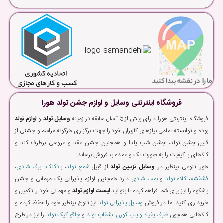
فروشگاه اینترنتی وسایل و لوازم جشن تولد هورا
فروشگاه اینترنتی هورا دارای بیش از 15 سال سابقه در زمینه
وسایل تولد
و
لوازم تولد
بوده و توانسته تمامی نیازهای کاربران خود را جهت برگزاری هرگونه مراسم و جشنی از
قبیل جشن تولد، جشن شب یلدا و همچنین جشن عقد و عروسی برطرف کند و
کالاهای با کیفیت را به صورت تک و عمده به فروش برساند.
هورا تنوعی بینظیر در
وسایل تزیین تولد
از قبیل
شمع تولد
،
بادکنک
،
برف شادی
،
فشفشه
،
کلاه تولد
و
بمب شادی
دارد همچنین لوازم پذیرایی یک مهمانی و جشن
باشکوه را نیز برای شما فراهم کرده تا بتوانید
لیست لوازم تولد
و مهمانی خود را تکمیل و
خریداری کنید. ما در فروش
وسایل پذیرایی تولد
نیز تنوع بینظیر خود را حفظ کرده و
کالاهایی همچون
ظرف پفیلا و پاپ کورن
،
بشقاب تولد
و
چاقو کیک تولد
را نیز در طرح