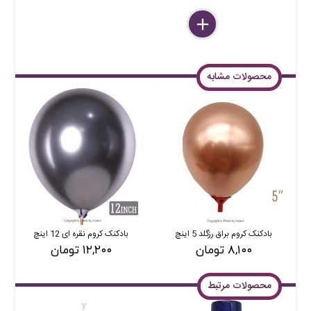
delete
remove
add
محصولات مشابه
بادکنک کروم براق رزگلد 5 اینچ
بادکنک کروم نقره ای 12 اینچ
۸,۱۰۰ تومان
۱۲,۲۰۰ تومان
محصولات مرتبط