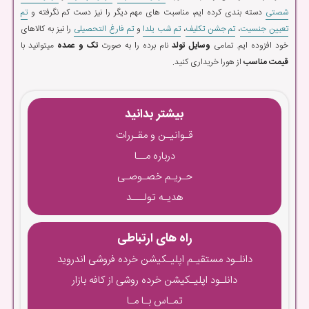
شصتی
دسته بندی کرده ایم، مناسبت های مهم دیگر را نیز دست کم نگرفته و
تم
تعیین جنسیت
،
تم جشن تکلیف
،
تم شب یلدا
و
تم فارغ التحصیلی
را نیز به کالاهای
خود افزوده ایم. تمامی
وسایل تولد
نام برده را به صورت
تک و عمده
میتوانید با
قیمت مناسب
از هورا خریداری کنید.
بیشتر بدانید
قـوانیـن و مقـررات
درباره مــا
حـریـم خصـوصـی
هدیـه تولـــد
راه های ارتباطی
دانلـود مستقیـم اپلیـکیشن خرده فروشی اندروید
دانلـود اپلیـکیشن خرده روشی از کافه بازار
تمـاس بـا مـا