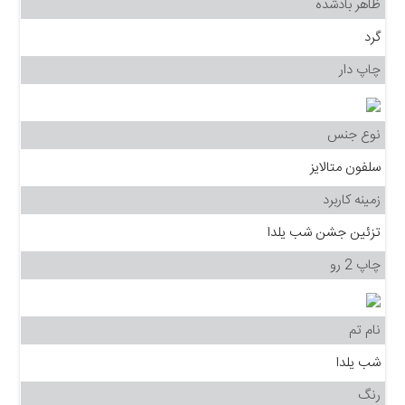
ظاهر بادشده
گرد
چاپ دار
نوع جنس
سلفون متالایز
زمینه کاربرد
تزئین جشن شب یلدا
چاپ 2 رو
نام تم
شب یلدا
رنگ