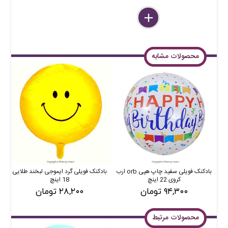
delete
remove
add
محصولات مشابه
بادکنک فویلی سفید چاپ هپی orb ارب
بادکنک فویلی گرد ایموجی لبخند طلایی
کروی 22 اینچ
18 اینچ
۹۴,۳۰۰ تومان
۲۸,۲۰۰ تومان
محصولات مرتبط