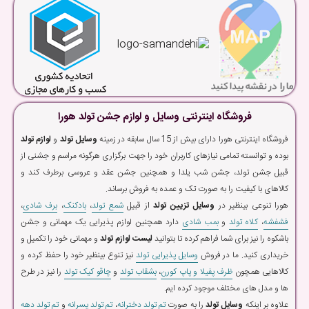
فروشگاه اینترنتی وسایل و لوازم جشن تولد هورا
فروشگاه اینترنتی هورا دارای بیش از 15 سال سابقه در زمینه
وسایل تولد
و
لوازم تولد
بوده و توانسته تمامی نیازهای کاربران خود را جهت برگزاری هرگونه مراسم و جشنی از
قبیل جشن تولد، جشن شب یلدا و همچنین جشن عقد و عروسی برطرف کند و
کالاهای با کیفیت را به صورت تک و عمده به فروش برساند.
هورا تنوعی بینظیر در
وسایل تزیین تولد
از قبیل
شمع تولد
،
بادکنک
،
برف شادی
،
فشفشه
،
کلاه تولد
و
بمب شادی
دارد همچنین لوازم پذیرایی یک مهمانی و جشن
باشکوه را نیز برای شما فراهم کرده تا بتوانید
لیست لوازم تولد
و مهمانی خود را تکمیل و
خریداری کنید. ما در فروش
وسایل پذیرایی تولد
نیز تنوع بینظیر خود را حفظ کرده و
کالاهایی همچون
ظرف پفیلا و پاپ کورن
،
بشقاب تولد
و
چاقو کیک تولد
را نیز در طرح
ها و مدل های مختلف موجود کرده ایم.
علاوه بر اینکه
وسایل تولد
را به صورت
تم تولد دخترانه
،
تم تولد پسرانه
و
تم تولد دهه