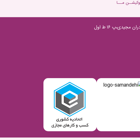
وکیشــن مـــا