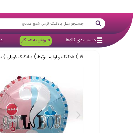
دسته بندی کالاها
فـروش به همـکار
هد
بادکنک و لوازم مرتبط
بـادکنک فویلی
ب