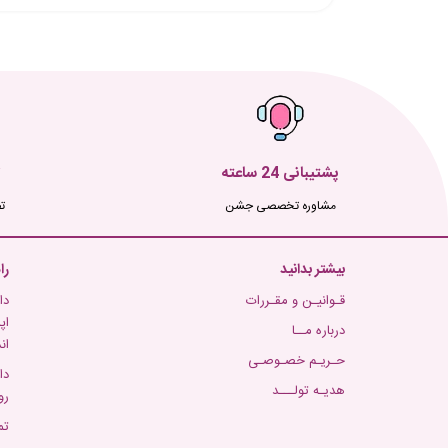
پشتیبانی 24 ساعته
مشاوره تخصصی جشن
ت
بیشتر بدانید
را
قـوانیـن و مقـررات
دا
اپ
درباره مــا
ان
حـریـم خصـوصـی
دا
هدیـه تولـــد
رو
تم