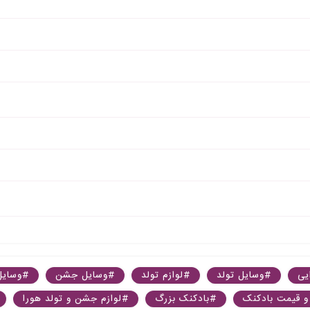
یی
#وسایل تولد
#لوازم تولد
#وسایل جشن
#وسایل
و قیمت بادکنک
#بادکنک بزرگ
#لوازم جشن و تولد هورا