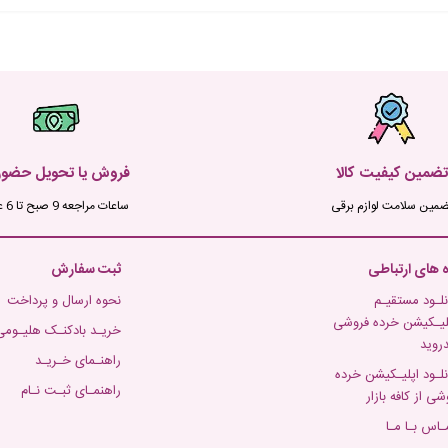
تضمین کیفیت کالا
فروش یا تحویل حضو
ضمین سلامت لوازم برقی
ساعات مراجعه 9 صبح تا 6 عصر
ه های ارتباطی
ثبت سفارش
نلـود مستقیـم
نحوه ارسال و پرداخت
لیـکیشن خرده فروشی
خریـد بادکنـک هلیـومی
دروید
راهنـمای خـریـد
نلـود اپلیـکیشن خرده
راهنمـای ثبـت نـام
شی از کافه بازار
ـاس بـا مـا