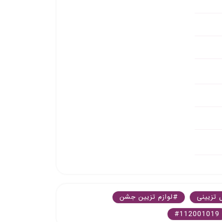
 تزیینی
#لوازم تزیین جشن
#112001019