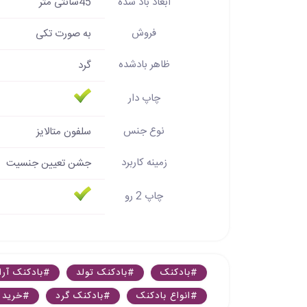
ابعاد باد شده
45سانتی متر
فروش
به صورت تکی
ظاهر بادشده
گرد
چاپ دار
نوع جنس
سلفون متالایز
زمینه کاربرد
جشن تعیین جنسیت
چاپ 2 رو
#بادکنک
#بادکنک تولد
#بادکنک آرا
#انواع بادکنک
#بادکنک گرد
#خرید 