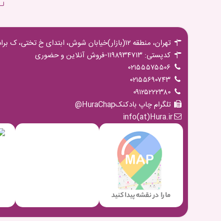
لـ
تهران، منطقه ۱۲(بازار)خیابان شوش، ابتدای خ تختی، ک برادران مجیدی،پ ۱۶ ط اول
کدپستی: ۱۱۹۸۹۳۴۷۱۳-فروش آنلاین و حضوری
۰۲۱۵۵۵۷۵۵۰۶
۰۲۱۵۵۶۹۰۷۴۳
۰۹۱۲۵۲۲۲۳۸۰
تلگرام چاپ بادکنکHuraChap@
info(at)Hura.ir