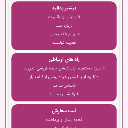
بیشتر بدانید
قـوانیـن و مقـررات
درباره مــا
حـریـم خصـوصـی
هدیـه تولـــد
راه های ارتباطی
دانلـود مستقیـم اپلیـکیشن خرده فروشی اندروید
دانلـود اپلیـکیشن خرده روشی از کافه بازار
تمـاس بـا مـا
لـوکیشــن مـــا
ثبت سفارش
نحوه ارسال و پرداخت