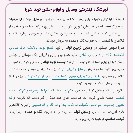
فروشگاه اینترنتی وسایل و لوازم جشن تولد هورا
فروشگاه اینترنتی هورا دارای بیش از 15 سال سابقه در زمینه
وسایل تولد
و
لوازم تولد
بوده و توانسته تمامی نیازهای کاربران خود را جهت برگزاری هرگونه مراسم و جشنی از
قبیل جشن تولد، جشن شب یلدا و همچنین جشن عقد و عروسی برطرف کند و
کالاهای با کیفیت را به صورت تک و عمده به فروش برساند.
هورا تنوعی بینظیر در
وسایل تزیین تولد
از قبیل
شمع تولد
،
بادکنک
،
برف شادی
،
فشفشه
،
کلاه تولد
و
بمب شادی
دارد همچنین لوازم پذیرایی یک مهمانی و جشن
باشکوه را نیز برای شما فراهم کرده تا بتوانید
لیست لوازم تولد
و مهمانی خود را تکمیل و
خریداری کنید. ما در فروش
وسایل پذیرایی تولد
نیز تنوع بینظیر خود را حفظ کرده و
کالاهایی همچون
ظرف پفیلا و پاپ کورن
،
بشقاب تولد
و
چاقو کیک تولد
را نیز در طرح
ها و مدل های مختلف موجود کرده ایم.
علاوه بر اینکه
وسایل تولد
را به صورت
تم تولد دخترانه
،
تم تولد پسرانه
و
تم تولد دهه
شصتی
دسته بندی کرده ایم، مناسبت های مهم دیگر را نیز دست کم نگرفته و
تم
تعیین جنسیت
،
تم جشن تکلیف
،
تم شب یلدا
و
تم فارغ التحصیلی
را نیز به کالاهای
خود افزوده ایم. تمامی
وسایل تولد
نام برده را به صورت
تک و عمده
میتوانید با
قیمت مناسب
از هورا خریداری کنید.