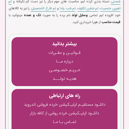
شصتی
دسته بندی کرده ایم، مناسبت های مهم دیگر را نیز دست کم نگرفته و
تم
تعیین جنسیت
،
تم جشن تکلیف
،
تم شب یلدا
و
تم فارغ التحصیلی
را نیز به کالاهای
خود افزوده ایم. تمامی
وسایل تولد
نام برده را به صورت
تک و عمده
میتوانید با
قیمت مناسب
از هورا خریداری کنید.
بیشتر بدانید
قـوانیـن و مقـررات
درباره مــا
حـریـم خصـوصـی
هدیـه تولـــد
راه های ارتباطی
دانلـود مستقیـم اپلیـکیشن خرده فروشی اندروید
دانلـود اپلیـکیشن خرده روشی از کافه بازار
تمـاس بـا مـا