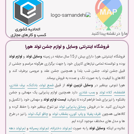
فروشگاه اینترنتی وسایل و لوازم جشن تولد هورا
فروشگاه اینترنتی هورا دارای بیش از 15 سال سابقه در زمینه
وسایل تولد
و
لوازم تولد
بوده و توانسته تمامی نیازهای کاربران خود را جهت برگزاری هرگونه مراسم و جشنی از
قبیل جشن تولد، جشن شب یلدا و همچنین جشن عقد و عروسی برطرف کند و
کالاهای با کیفیت را به صورت تک و عمده به فروش برساند.
هورا تنوعی بینظیر در
وسایل تزیین تولد
از قبیل
شمع تولد
،
بادکنک
،
برف شادی
،
فشفشه
،
کلاه تولد
و
بمب شادی
دارد همچنین لوازم پذیرایی یک مهمانی و جشن
باشکوه را نیز برای شما فراهم کرده تا بتوانید
لیست لوازم تولد
و مهمانی خود را تکمیل و
خریداری کنید. ما در فروش
وسایل پذیرایی تولد
نیز تنوع بینظیر خود را حفظ کرده و
کالاهایی همچون
ظرف پفیلا و پاپ کورن
،
بشقاب تولد
و
چاقو کیک تولد
را نیز در طرح
ها و مدل های مختلف موجود کرده ایم.
علاوه بر اینکه
وسایل تولد
را به صورت
تم تولد دخترانه
،
تم تولد پسرانه
و
تم تولد دهه