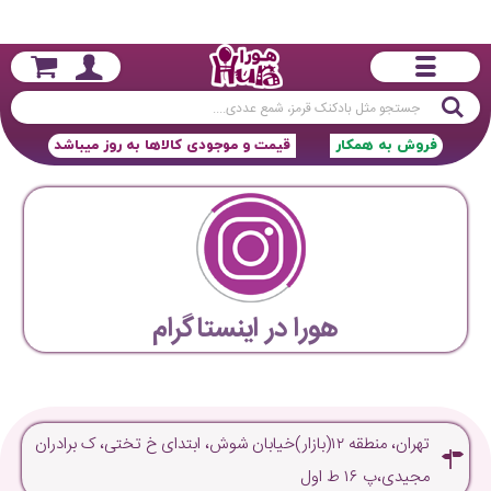
جستجو
فروش به همکار
قیمت و موجودی کالاها به روز میباشد
هورا در اینستاگرام
تهران، منطقه ۱۲(بازار)خیابان شوش، ابتدای خ تختی، ک برادران
مجیدی،پ ۱۶ ط اول